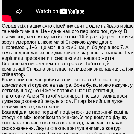
Серед усіх наших суто сімейних свят є одне найважливіше
та найінтимніше. Це - день нашого першого поцілунку. В
цьому році ми святкуємо його вже 16-й раз. До речі, з точки
зору нумерології, якою ми зі Снєжкою дуже давно
цікавимось, 1+6 - це магічна комбінація, бо дорівнює 7. А
сімка відповідає за все дивовижне, чарівне та магічне. І ми
вирішили присвятити пісню цієї миті нашого життя.
Вперше ми писали текст пісні разом. Тобто в цій
композиції Сніжана виступає не лише як виконавиця, а і як
співавтор.
Коли прийшов час робити запис, я сказав Сніжані, що
домовився зі студією на завтра. Вона була, мʼяко кажучи, у
легкому шоку, бо їй же ж потрібен час на репетиції,
підготовку. Але я їй такої можливості не дав і залишився
дуже задоволений результатом. Її партія вийшла дуже
невимушеною, як я і хотів.
Взагалі для мене перший поцілунок - це наріжний камінь
стосунків між чоловіком та жінкою. У першому поцілунку
світ навколо вас сповільнює свій хід, наче час втрачає
своє значення. Звуки стають приглушеними, а контур
місця стає нечітким. Тільки ви двоє та особлива енергія,