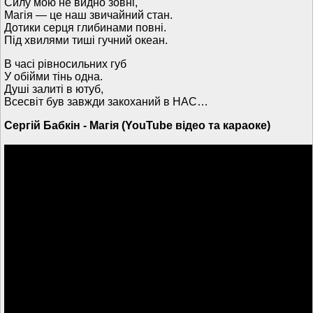
Силу мою не видно зовні,
Магія — це наш звичайний стан.
Дотики серця глибинами повні.
Під хвилями тиші гучний океан.
В часі рівносильних губ
У обійми тінь одна.
Душі залиті в ютуб,
Всесвіт був завжди закоханий в НАС…
Сергій Бабкін - Магія (YouTube відео та караоке)