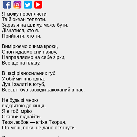
Я можу переплисти
Твій океан теплоти.
Зараз я на шляху, може бути,
Дізнатися, хто я.
Прийняти, хто ти.
Вимірюємо очима кроки,
Споглядаємо сни наяву,
Направляємо на себе зірки,
Все ще на плаву.
В часі рівносильних губ
У обійми тінь одна.
Душі залиті в ютуб,
Всесвіт був завжди закоханий в нас.
Не будь зі мною
відкритою до кінця,
Я в тобі мрію
Скарби віднайти.
Твоя любов — втіха Творця,
Що мені, поки, не дано осягнути.