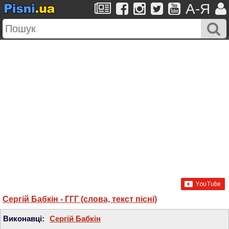
A-Я
Сергій Бабкін - ГГГ (слова, текст пісні)
Виконавці:
Сергій Бабкін