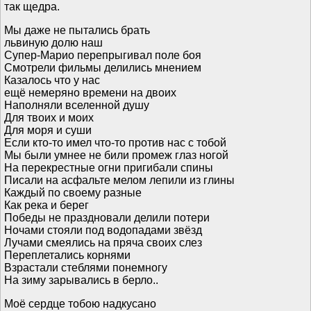
так щедра.
Мы даже не пытались брать
львиную долю наш
Супер-Марио перепрыгивал поле боя
Смотрели фильмы делились мнением
Казалось что у нас
ещё немеряно времени на двоих
Наполняли вселенной душу
Для твоих и моих
Для моря и суши
Если кто-то имел что-то против нас с тобой
Мы были умнее не били промеж глаз ногой
На перекрестные огни пригибали спины
Писали на асфальте мелом лепили из глины
Каждый по своему разные
Как река и берег
Победы не праздновали делили потери
Ночами стояли под водопадами звёзд
Лучами смеялись на пряча своих слез
Переплетались корнями
Взрастали стеблями понемногу
На зиму зарывались в берло..
Моё сердце тобою надкусано