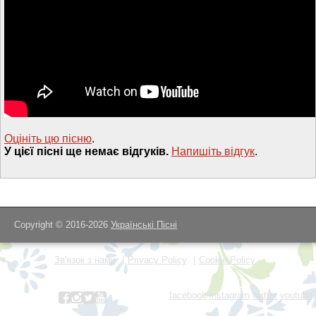
Оцініть цю пісню
.
У цієї пісні ще немає відгуків.
Напишiть вiдгук
.
Copyright © 2016-2026
Українські Пісні
Зв'язок з нами
Privacy Policy
Cookie Policy
facebook
instagram
twitter
youtube