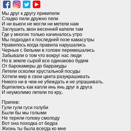
Мы друг к другу прикипели
Сладко пили дружно пели
И ни вьюги не могли ни метели нам
Заглушить звон весенней капели там
Где у многих только начиналось утро
Мы подходил к последней позе камасутры
Нравилось когда правила нарушались
Черные с белыми в голове перемешались
Забывали о том что вокруг нас люди
Но в земле сырой все одинаково будем
От барокамеры до барракуды
Летели осколки хрустальной посуды
Хотели мир в свои цвета разукрашивать
Никого ни в чем не убеждать и не упрашивать.
Вцепились как капли инь янь друг в друга
И неумолимо летели по кру..
Припев:
Гули гули гуси голуби
Были бы мы голыми
Не теряли голову смолоду
Вот она походка от бедра
Жизнь ты была всегда ко мне