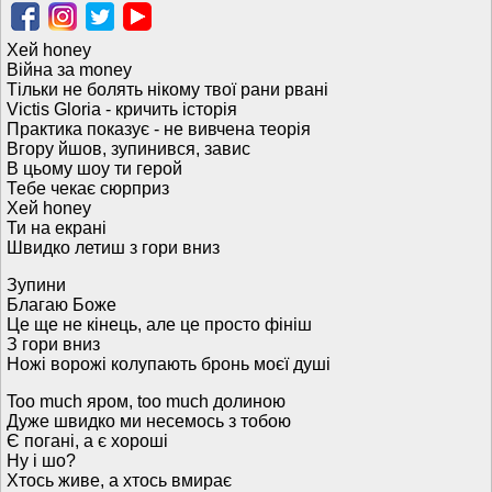
Хей honey
Війна за money
Тільки не болять нікому твої рани рвані
Victis Gloria - кричить історія
Практика показує - не вивчена теорія
Вгору йшов, зупинився, завис
В цьому шоу ти герой
Тебе чекає сюрприз
Хей honey
Ти на екрані
Швидко летиш з гори вниз
Зупини
Благаю Боже
Це ще не кінець, але це просто фініш
З гори вниз
Ножі ворожі колупають бронь моєї душі
Too much яром, too much долиною
Дуже швидко ми несемось з тобою
Є погані, а є хороші
Ну і шо?
Хтось живе, а хтось вмирає