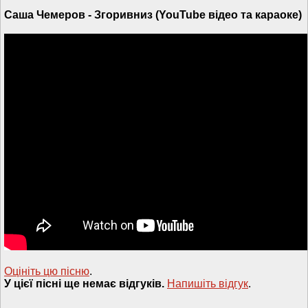
Саша Чемеров - Згоривниз (YouTube відео та караоке)
Оцініть цю пісню
.
У цієї пісні ще немає відгуків.
Напишiть вiдгук
.