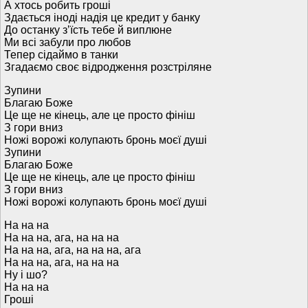
А хтось робить гроші
Здається іноді надія це кредит у банку
До останку зʼїсть тебе й виплюне
Ми всі забули про любов
Тепер сідаймо в танки
Згадаємо своє відродження розстріляне
Зупини
Благаю Боже
Це ще не кінець, але це просто фініш
З гори вниз
Ножі ворожі колупають бронь моєї душі
Зупини
Благаю Боже
Це ще не кінець, але це просто фініш
З гори вниз
Ножі ворожі колупають бронь моєї душі
На на на
На на на, ага, на на на
На на на, ага, на на на, ага
На на на, ага, на на на
Ну і шо?
На на на
Гроші