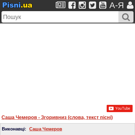
A-Я
Саша Чемеров - Згоривниз (слова, текст пісні)
Виконавці:
Саша Чемеров