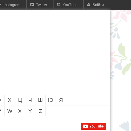
Instagram
Twitter
YouTube
Ввійти
Ф
Х
Ц
Ч
Ш
Ю
Я
V
W
X
Y
Z