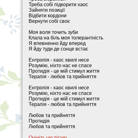
Треба собі підкорити хаос
Зайняти позиції
Відбити кордони
Вернути собі своє
Моя воля точить зуби
Клала на біль моя толерантність
Я впевненно йду вперед
Я йду туди де сонце встає
Ентропія - хаос хвилі несе
Розумію, ніхто нас не спасе
Протидія - це мій стимул життя
Терапія - любов та прийняття
Ентропія - хаос хвилі несе
Розумію, ніхто нас не спасе
Протидія - це мій стимул життя
Терапія - любов та прийняття
Любов та прийняття
Протидія
Любов та прийняття
Оцініть цю пісню
.