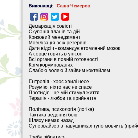
Виконавці:
Саша Чемеров
Демаркація совісті
Окупація планів та дій
Кризовий менеджмент
Мобілізація всіх резервів
Дати відсіч - командує втомлений мозок
А серце горить в унісон
Всі органи в повній готовності
Крім корумпованих
Слабою волею й зайвим коктейлем
Ентропія - хаос хвилі несе
Розумію, ніхто нас не спасе
Протидія - це мій стимул життя
Терапія - любов та прийняття
Політика, психологія (логіка)
Тактика ведення бою
Шляху немає назад
Супервайзер в навушниках тупо мовчить (прий
Треба зібратися