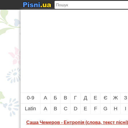
0-9
А
Б
В
Г
Д
Е
Є
Ж
З
Latin
A
B
C
D
E
F
G
H
I
Саша Чемеров - Ентропія (слова, текст пісні)