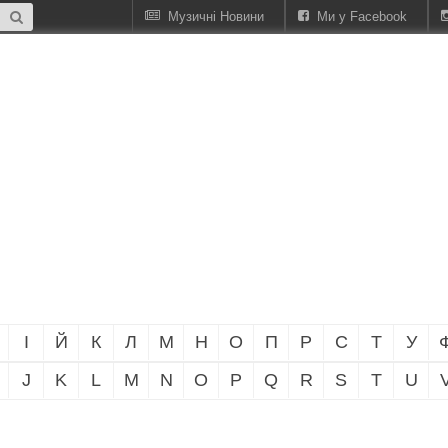
Музичні Новини
Ми у Facebook
І
Й
К
Л
М
Н
О
П
Р
С
Т
У
J
K
L
M
N
O
P
Q
R
S
T
U