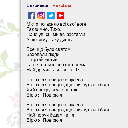
Виконавці:
Roxolana
Місто погасило всі свої вогні
Так зимно. Тихо.
Наче уві сні ми всі застигли
У цю зиму. Таку дивну.
Все, що було святом,
Заховали люди
В гіркий лютий.
Та не значить, що його немає.
Най дрімає, а я. І я. І я. І я.
В цю ніч я повірю в чудеса.
В цю ніч я повірю, що зникнуть всі біди.
Хай навкруги усе не так
Вірю я. Повірю я.
В цю ніч я повірю в чудеса.
В цю ніч я повірю, що зникнуть всі біди.
Най поруч будем ти і я
Вірю я. Повірю я.