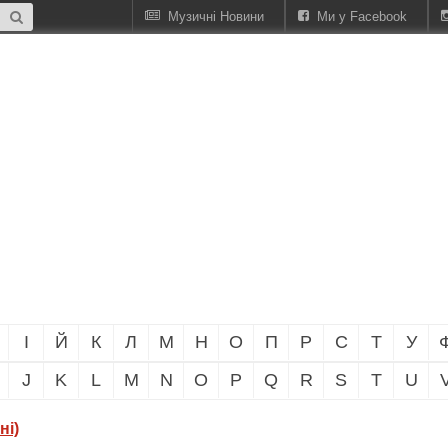
Музичні Новини
Ми у Facebook
І
Й
К
Л
М
Н
О
П
Р
С
Т
У
J
K
L
M
N
O
P
Q
R
S
T
U
ні)