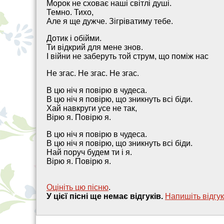
Морок не сховає наші світлі душі.
Темно. Тихо,
Але я ще дужче. Зігріватиму тебе.
Дотик і обійми.
Ти відкрий для мене знов.
І війни не заберуть той струм, що поміж нас
Не згас. Не згас. Не згас.
В цю ніч я повірю в чудеса.
В цю ніч я повірю, що зникнуть всі біди.
Хай навкруги усе не так,
Вірю я. Повірю я.
В цю ніч я повірю в чудеса.
В цю ніч я повірю, що зникнуть всі біди.
Най поруч будем ти і я.
Вірю я. Повірю я.
Оцініть цю пісню
.
У цієї пісні ще немає відгуків.
Напишiть вiдгук