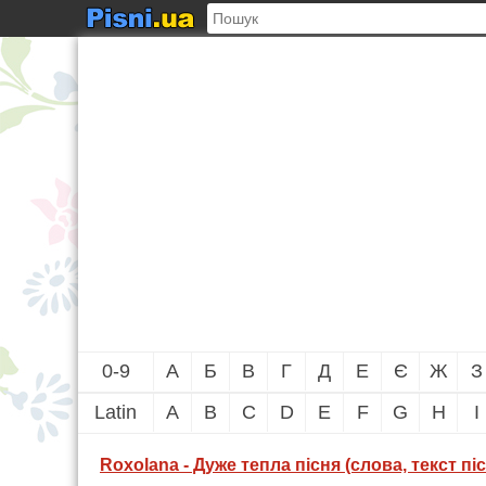
0-9
А
Б
В
Г
Д
Е
Є
Ж
З
Latin
A
B
C
D
E
F
G
H
I
Roxolana - Дуже тепла пісня (слова, текст піс