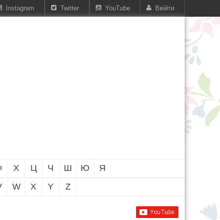
Instagram
Twitter
YouTube
Ввійти
Ф
Х
Ц
Ч
Ш
Ю
Я
V
W
X
Y
Z