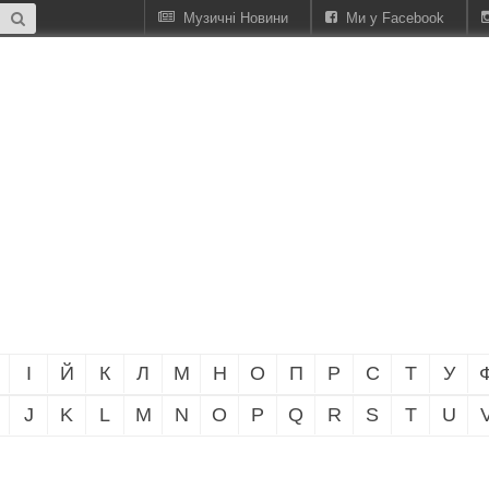
Музичні Новини
Ми у Facebook
І
Й
К
Л
М
Н
О
П
Р
С
Т
У
J
K
L
M
N
O
P
Q
R
S
T
U