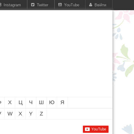
Instagram
Twitter
YouTube
Ввійти
Ф
Х
Ц
Ч
Ш
Ю
Я
V
W
X
Y
Z