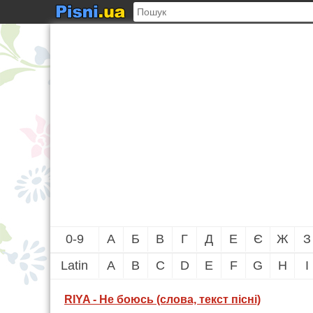
0-9
А
Б
В
Г
Д
Е
Є
Ж
З
Latin
A
B
C
D
E
F
G
H
I
RIYA - Не боюсь (слова, текст пісні)