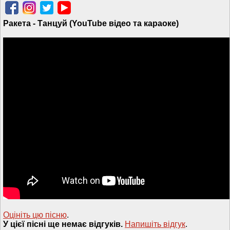
Ракета - Танцуй (YouTube відео та караоке)
Оцініть цю пісню
.
У цієї пісні ще немає відгуків.
Напишiть вiдгук
.