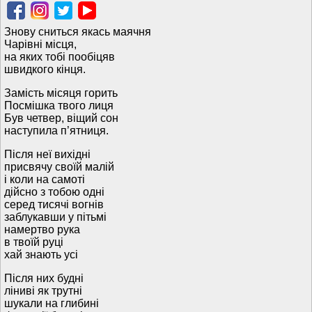
Знову сниться якась маячня
Чарівні місця,
на яких тобі пообіцяв
швидкого кінця.
Замість місяця горить
Посмішка твого лиця
Був четвер, віщий сон
наступила п’ятниця.
Після неї вихідні
присвячу своїй малій
і коли на самоті
дійсно з тобою одні
серед тисячі вогнів
заблукавши у пітьмі
намертво рука
в твоїй руці
хай знають усі
Після них будні
ліниві як трутні
шукали на глибині