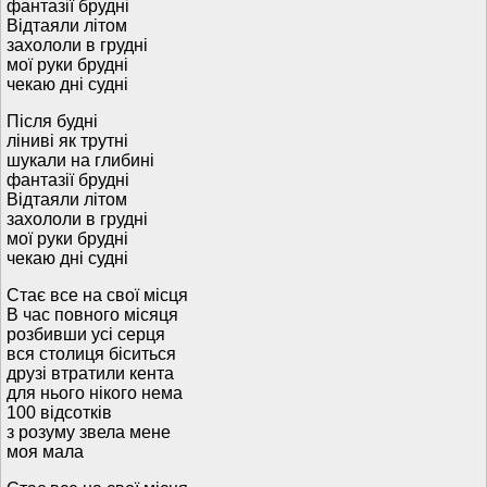
фантазії брудні
Відтаяли літом
захололи в грудні
мої руки брудні
чекаю дні судні
Після будні
ліниві як трутні
шукали на глибині
фантазії брудні
Відтаяли літом
захололи в грудні
мої руки брудні
чекаю дні судні
Стає все на свої місця
В час повного місяця
розбивши усі серця
вся столиця біситься
друзі втратили кента
для нього нікого нема
100 відсотків
з розуму звела мене
моя мала