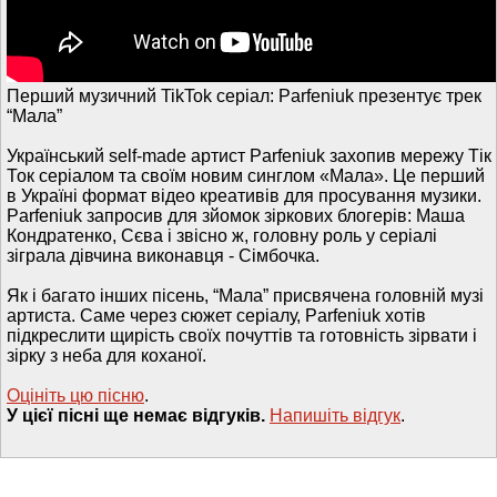
Перший музичний TikTok серіал: Parfeniuk презентує трек
“Мала”
Український self-made артист Parfeniuk захопив мережу Тік
Ток серіалом та своїм новим синглом «Мала». Це перший
в Україні формат відео креативів для просування музики.
Parfeniuk запросив для зйомок зіркових блогерів: Маша
Кондратенко, Сєва і звісно ж, головну роль у серіалі
зіграла дівчина виконавця - Сімбочка.
Як і багато інших пісень, “Мала” присвячена головній музі
артиста. Саме через сюжет серіалу, Parfeniuk хотів
підкреслити щирість своїх почуттів та готовність зірвати і
зірку з неба для коханої.
Оцініть цю пісню
.
У цієї пісні ще немає відгуків.
Напишiть вiдгук
.