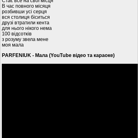
Стає все на свої місця
В час повного місяця
розбивши усі серця
вся столиця біситься
друзі втратили кента
для нього нікого нема
100 відсотків
з розуму звела мене
моя мала
PARFENIUK - Мала (YouTube відео та караоке)