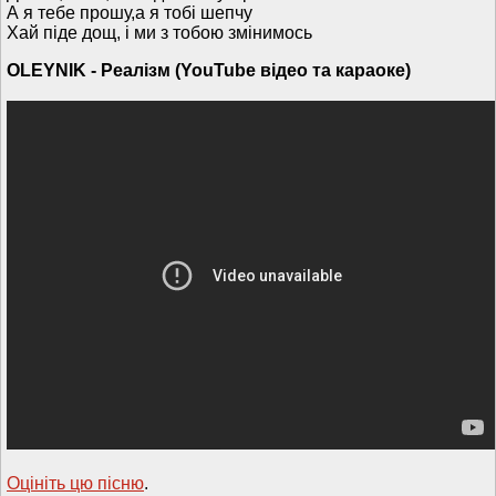
А я тебе прошу,а я тобі шепчу
Хай піде дощ, і ми з тобою змінимось
OLEYNIK - Реалiзм (YouTube відео та караоке)
Оцініть цю пісню
.