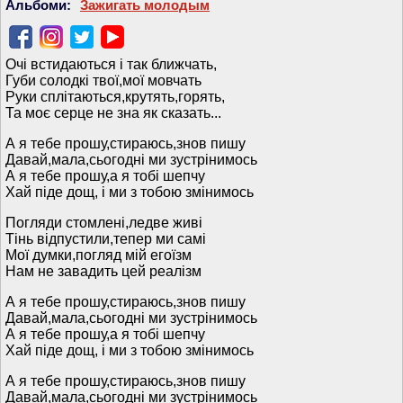
Альбоми:
Зажигать молодым
Очі встидаються і так ближчать,
Губи солодкі твої,мої мовчать
Руки сплітаються,крутять,горять,
Та моє серце не зна як сказать...
А я тебе прошу,стираюсь,знов пишу
Давай,мала,сьогодні ми зустрінимось
А я тебе прошу,а я тобі шепчу
Хай піде дощ, і ми з тобою змінимось
Погляди стомлені,ледве живі
Тінь відпустили,тепер ми самі
Мої думки,погляд мій егоїзм
Нам не завадить цей реалізм
А я тебе прошу,стираюсь,знов пишу
Давай,мала,сьогодні ми зустрінимось
А я тебе прошу,а я тобі шепчу
Хай піде дощ, і ми з тобою змінимось
А я тебе прошу,стираюсь,знов пишу
Давай,мала,сьогодні ми зустрінимось