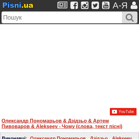
A-Я
Олександр Пономарьов & Дзідзьо & Артем
Пивоваров & Alekseev - Чому (слова, текст пісні)
Виконавці:
Олександр Пономарьов
,
Дзідзьо
,
Alekseev