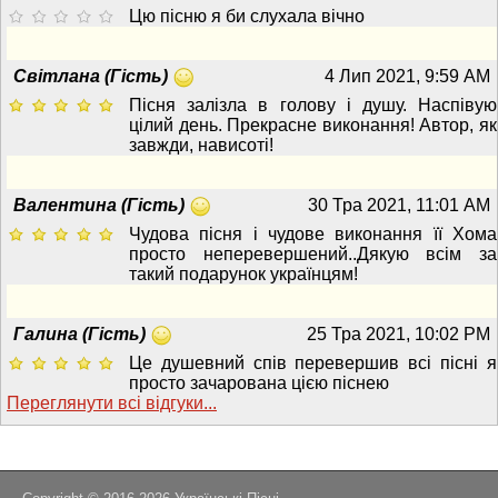
Цю пісню я би слухала вічно
Світлана (Гість)
4 Лип 2021, 9:59 AM
Пісня залізла в голову і душу. Наспівую
цілий день. Прекрасне виконання! Автор, як
завжди, нависоті!
Валентина (Гість)
30 Тра 2021, 11:01 AM
Чудова пісня і чудове виконання її Хома
просто неперевершений..Дякую всім за
такий подарунок українцям!
Галина (Гість)
25 Тра 2021, 10:02 PM
Це душевний спів перевершив всі пісні я
просто зачарована цією піснею
Переглянути всi вiдгуки...