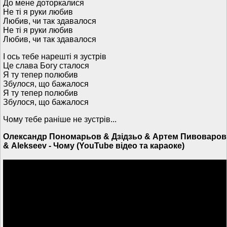
До мене доторкалися
Не ті я руки любив
Любив, чи так здавалося
Не ті я руки любив
Любив, чи так здавалося
І ось тебе нарешті я зустрів
Це слава Богу сталося
Я ту тепер полюбив
Збулося, що бажалося
Я ту тепер полюбив
Збулося, що бажалося
Чому тебе раніше не зустрів...
Олександр Пономарьов & Дзідзьо & Артем Пивоваров
& Alekseev - Чому (YouTube відео та караоке)