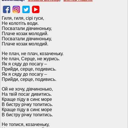
Гиля, гиля, сірі гуси,
Не колотіть води.
Посватали дівчиноньку,
Плаче козак молодий.
Посватали дівчиноньку,
Плаче козак молодий.
Не плач, не плач, козаченьку.
Не плач, Серце, не журись.
Як я сяду до посагу –
Прийди, серце, подивись.
Як я сяду до посагу –
Прийди, серце, подивись.
Ой не хочу, дівчинонько,
На твій посаг дивитись.
Краще піду в синє море
В бистру річку топитись.
Краще піду в синє море
В бистру річку топитись.
Не топися, козаченьку,