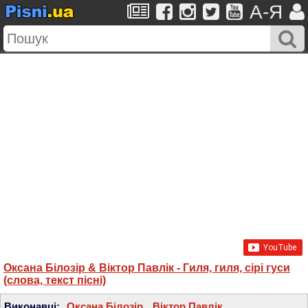
A-Я
Оксана Білозір & Віктор Павлік - Гиля, гиля, сiрi гуси
(слова, текст пісні)
Виконавці:
Оксана Білозір
,
Віктор Павлік