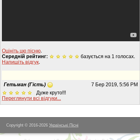
Оцініть цю пісню
.
Середній рейтинг:
базується на 1 голосах.
Напишiть вiдгук
.
Гетьман (Гість)
7 Бер 2019, 5:56 PM
Дуже круто!!!
Переглянути всi вiдгуки...
Copyright © 2016-2026
Українські Пісні