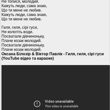
Не топися, молодий.
Кажуть люди, сама знаю,
Що ти мене не любив.
Кажуть люди, сама знаю,
Що ти мене не любив.
Гиля, гиля, сірі гуси,
Не колотіть води.
Посватали дівчиноньку,
Плаче козак молодий.
Посватали дівчиноньку,
Плаче козак молодий.
Оксана Білозір & Віктор Павлік - Гиля, гиля, сiрi гуси
(YouTube відео та караоке)