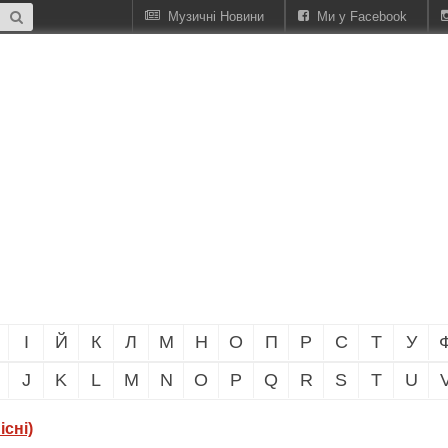
Музичні Новини
Ми у Facebook
І
Й
К
Л
М
Н
О
П
Р
С
Т
У
J
K
L
M
N
O
P
Q
R
S
T
U
існі)