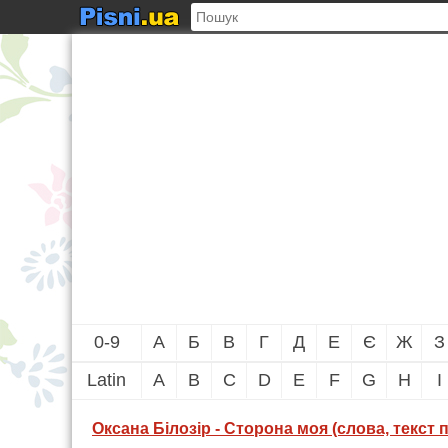
0-9
А
Б
В
Г
Д
Е
Є
Ж
З
Latin
A
B
C
D
E
F
G
H
I
Оксана Білозір - Сторона моя (слова, текст п