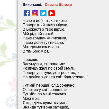
Виконавці:
Оксана Білозір
Наче в небі птах з вирію,
Поворотний шлях міряю,
В Божество твоє вірую,
Мій рідний краю!
Наче крашанка-писанка,
Наша доля тут писана,
Матерями колисана
В тім божім раї!
Приспів:
Засумую я, сторона моя,
Розпущу жалі по своїй землі.
Повернусь туди, де з роси-води,
На любов з давен світ благословен!
Тут мій перший слід сонячно
Освятив у світ соняшник,
Тут зійшло мені сонечко
Моєї мрії.
Якщо десь душа зламана,
Знайде тут вона затишок,