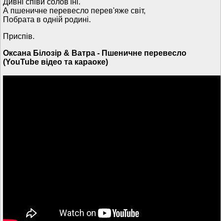
Дивні співи солов'їні.
А пшеничне перевесло перев'яже світ,
Побрата в одній родині.
Приспів.
Оксана Білозір & Ватра - Пшеничне перевесло
(YouTube відео та караоке)