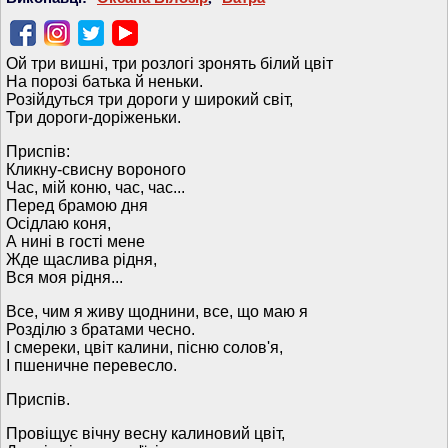
Ой три вишні, три розлогі зронять білий цвіт
На порозі батька й неньки.
Розійдуться три дороги у широкий світ,
Три дороги-доріженьки.
Приспів:
Кликну-свисну вороного
Час, мій коню, час, час...
Перед брамою дня
Осідлаю коня,
А нині в гості мене
Жде щаслива рідня,
Вся моя рідня...
Все, чим я живу щоднини, все, що маю я
Розділю з братами чесно.
І смереки, цвіт калини, пісню солов'я,
І пшеничне перевесло.
Приспів.
Провіщує вічну весну калиновий цвіт,