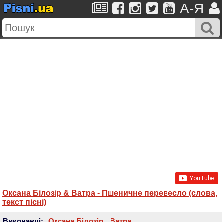
A-Я
Оксана Білозір & Ватра - Пшеничне перевесло (слова,
текст пісні)
Виконавці:
Оксана Білозір
,
Ватра