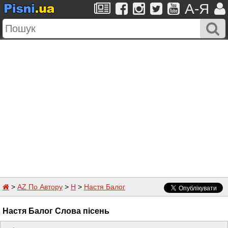
A-Я
>
AZ По Автору
>
Н
>
Настя Балог
Настя Балог Слова пісень