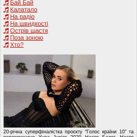
Бай Бай
Калатало
На радіо
На швидкості
Острів щастя
Поза зоною
Хто?
20-річна суперфіналістка проєкту “Голос країни 10” та