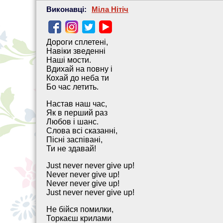
Виконавці:
Міла Нітіч
Дороги сплетені,
Навіки зведенні
Наші мости.
Вдихай на повну і
Кохай до неба ти
Бо час летить.
Настав наш час,
Як в перший раз
Любов i шанс.
Слова всі сказанні,
Пісні заспівані,
Ти не здавай!
Just never never give up!
Never never give up!
Never never give up!
Just never never give up!
Не бійся помилки,
Торкаєш крилами