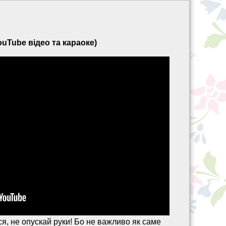
YouTube відео та караоке)
йся, не опускай руки! Бо не важливо як саме