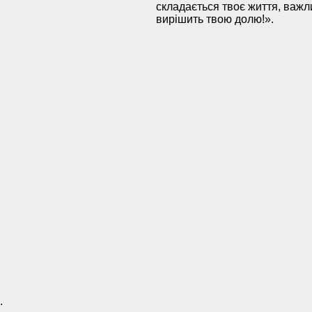
складається твоє життя, важл
вирішить твою долю!».
.