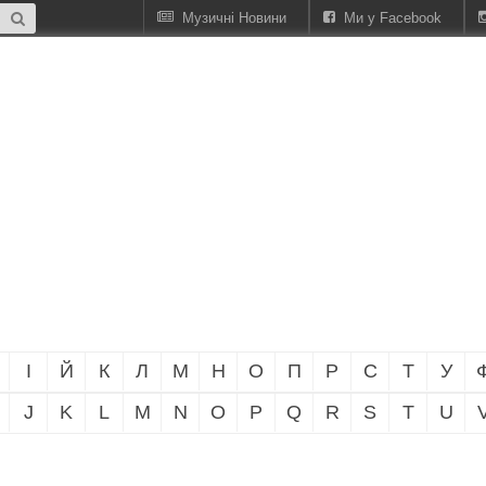
Музичні Новини
Ми у Facebook
І
Й
К
Л
М
Н
О
П
Р
С
Т
У
J
K
L
M
N
O
P
Q
R
S
T
U