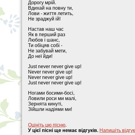
Дорогу мрій.
Вдихай на повну ти,
Лови - життя летить,
Не зраджуй ій!
Настав наш час
Як в перший раз
Любов i шанс,
Ти обіцяв собі -
Не забувай мети,
До неї йди!
Just never never give up!
Never never give up!
Never never give up!
Just never never give up!
Ногами босими-босі,
Ловили роси ми малі,
Зернята кинуті,
Зійшли надіями ми!
Оцініть цю пісню
.
У цієї пісні ще немає відгуків.
Напишiть вiдгук