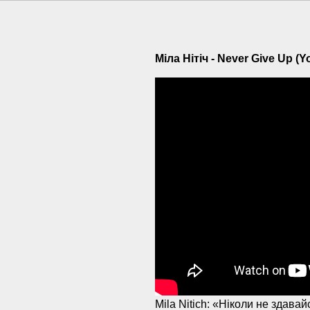
Міла Нітіч - Never Give Up (
Mila Nitich: «Ніколи не здава