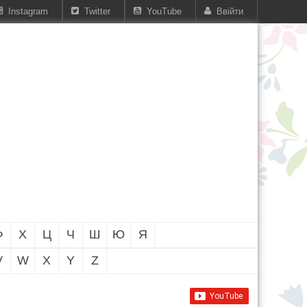
Instagram
Twitter
YouTube
Ввійти
Ф
Х
Ц
Ч
Ш
Ю
Я
V
W
X
Y
Z