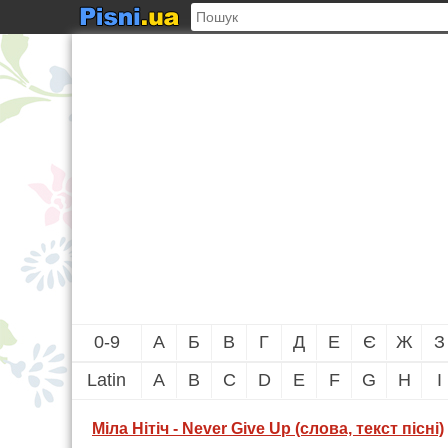
0-9
А
Б
В
Г
Д
Е
Є
Ж
З
Latin
A
B
C
D
E
F
G
H
I
Міла Нітіч - Never Give Up (слова, текст пісні)