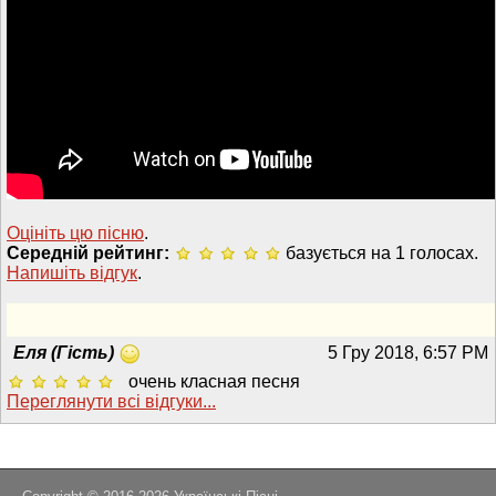
Оцініть цю пісню
.
Середній рейтинг:
базується на 1 голосах.
Напишiть вiдгук
.
Еля (Гість)
5 Гру 2018, 6:57 PM
очень класная песня
Переглянути всi вiдгуки...