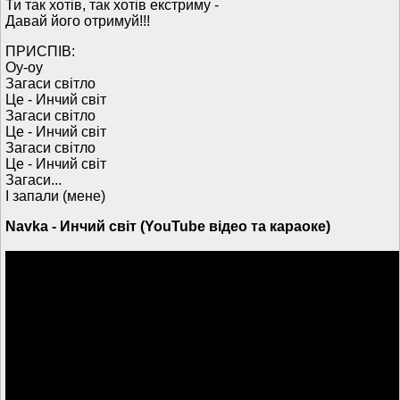
Ти так хотів, так хотів екстриму -
Давай його отримуй!!!
ПРИСПІВ:
Оу-оу
Загаси світло
Це - Инчий світ
Загаси світло
Це - Инчий світ
Загаси світло
Це - Инчий світ
Загаси...
І запали (мене)
Navka - Инчий світ (YouTube відео та караоке)