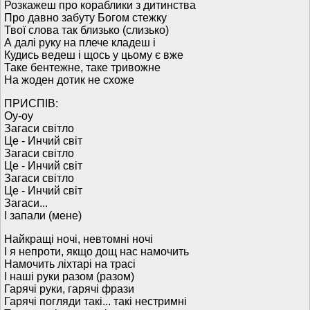
Розкажеш про кораблики з дитинства
Про давно забуту Богом стежку
Твої слова так близько (слизько)
А далі руку на плече кладеш і
Кудись ведеш і щось у цьому є вже
Таке бентежне, таке тривожне
На жоден дотик не схоже
ПРИСПІВ:
Оу-оу
Загаси світло
Це - Инчий світ
Загаси світло
Це - Инчий світ
Загаси світло
Це - Инчий світ
Загаси...
І запали (мене)
Найкращі ночі, невтомні ночі
І я непроти, якщо дощ нас намочить
Намочить ліхтарі на трасі
І наші руки разом (разом)
Гарячі руки, гарячі фрази
Гарячі погляди такі... такі нестримні