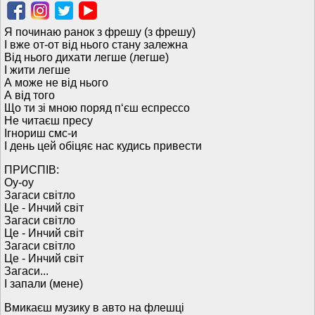
Я починаю ранок з фрешу (з фрешу)
І вже от-от від нього стану залежна
Від нього дихати легше (легше)
І жити легше
А може не від нього
А від того
Що ти зі мною поряд п‘єш еспрессо
Не читаєш пресу
Ігнориш смс-и
І день цей обіцяє нас кудись привести
ПРИСПІВ:
Оу-оу
Загаси світло
Це - Инчий світ
Загаси світло
Це - Инчий світ
Загаси світло
Це - Инчий світ
Загаси...
І запали (мене)
Вмикаєш музику в авто на флешці