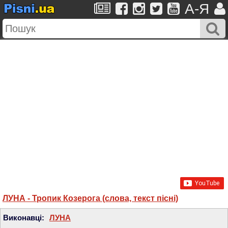
A-Я
ЛУНА - Тропик Козерога (слова, текст пісні)
Виконавці:
ЛУНА