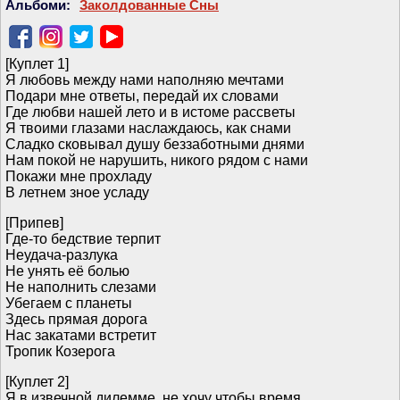
Альбоми:
Заколдованные Сны
[Куплет 1]
Я любовь между нами наполняю мечтами
Подари мне ответы, передай их словами
Где любви нашей лето и в истоме рассветы
Я твоими глазами наслаждаюсь, как снами
Сладко сковывал душу беззаботными днями
Нам покой не нарушить, никого рядом с нами
Покажи мне прохладу
В летнем зное усладу
[Припев]
Где-то бедствие терпит
Неудача-разлука
Не унять её болью
Не наполнить слезами
Убегаем с планеты
Здесь прямая дорога
Нас закатами встретит
Тропик Козерога
[Куплет 2]
Я в извечной дилемме, не хочу чтобы время