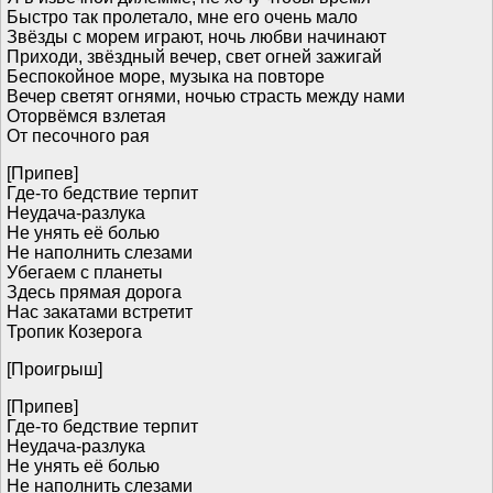
Быстро так пролетало, мне его очень мало
Звёзды с морем играют, ночь любви начинают
Приходи, звёздный вечер, свет огней зажигай
Беспокойное море, музыка на повторе
Вечер светят огнями, ночью страсть между нами
Оторвёмся взлетая
От песочного рая
[Припев]
Где-то бедствие терпит
Неудача-разлука
Не унять её болью
Не наполнить слезами
Убегаем с планеты
Здесь прямая дорога
Нас закатами встретит
Тропик Козерога
[Проигрыш]
[Припев]
Где-то бедствие терпит
Неудача-разлука
Не унять её болью
Не наполнить слезами