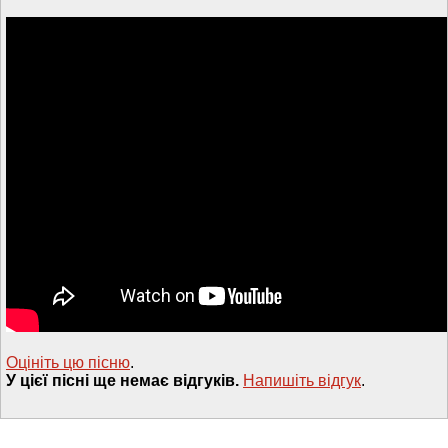
Оцініть цю пісню
.
У цієї пісні ще немає відгуків.
Напишiть вiдгук
.