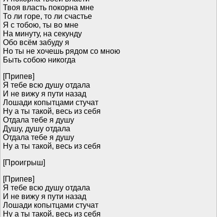
Твоя власть покорна мне
То ли горе, то ли счастье
Я с тобою, ты во мне
На минуту, на секунду
Обо всём забуду я
Но ты не хочешь рядом со мною
Быть собою никогда
[Припев]
Я тебе всю душу отдала
И не вижу я пути назад
Лошади копытцами стучат
Ну а ты такой, весь из себя
Отдала тебе я душу
Душу, душу отдала
Отдала тебе я душу
Ну а ты такой, весь из себя
[Проигрыш]
[Припев]
Я тебе всю душу отдала
И не вижу я пути назад
Лошади копытцами стучат
Ну а ты такой, весь из себя