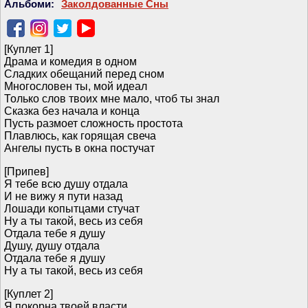
Альбоми:
Заколдованные Сны
[Куплет 1]
Драма и комедия в одном
Сладких обещаний перед сном
Многословен ты, мой идеал
Только слов твоих мне мало, чтоб ты знал
Сказка без начала и конца
Пусть размоет сложность простота
Плавлюсь, как горящая свеча
Ангелы пусть в окна постучат
[Припев]
Я тебе всю душу отдала
И не вижу я пути назад
Лошади копытцами стучат
Ну а ты такой, весь из себя
Отдала тебе я душу
Душу, душу отдала
Отдала тебе я душу
Ну а ты такой, весь из себя
[Куплет 2]
Я покорна твоей власти