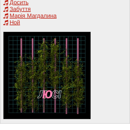
Досить
Забуття
Марія Магдалина
Ной