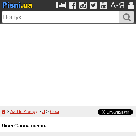
A-Я
>
AZ По Автору
>
Л
>
Люсі
Люсі Слова пісень