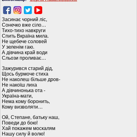
Засинає чорний ліс,
Сонечко вже сіло…
Тихо-тихо навкруги
Спить Вкраїна мила.
Не щебече соловей
У зеленім гаю.
А дівчина край води
Сльози проливає…
Зажурився старий дід,
Щось бурмоче стиха
Не наколеш більше дров-
Не накоїш лиха
А дівчинонька ота -
Україна-мати,
Нема кому боронить,
Кому визволяти…
Ой, Степане, батьку наш,
Поведи до бою!
Хай покажем москалям
Нашу силу й волю!