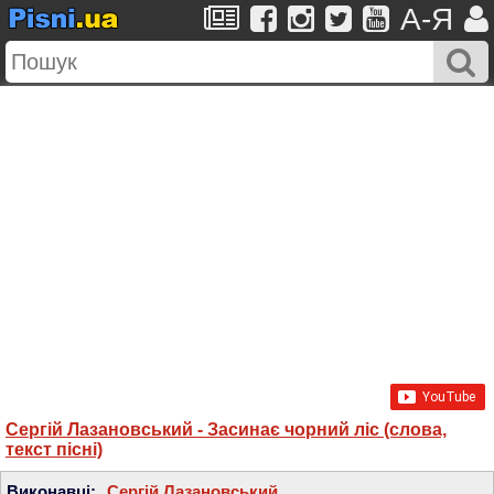
A-Я
Сергій Лазановський - Засинає чорний ліс (слова,
текст пісні)
Виконавці:
Сергій Лазановський