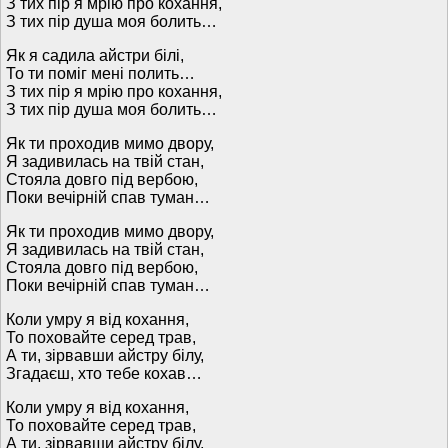
З тих пір я мрію про кохання,
З тих пір душа моя болить…
Як я садила айстри білі,
То ти поміг мені полить…
З тих пір я мрію про кохання,
З тих пір душа моя болить…
Як ти проходив мимо двору,
Я задивилась на твій стан,
Стояла довго під вербою,
Поки вечірній спав туман…
Як ти проходив мимо двору,
Я задивилась на твій стан,
Стояла довго під вербою,
Поки вечірній спав туман…
Коли умру я від кохання,
То поховайте серед трав,
А ти, зірвавши айстру білу,
Згадаєш, хто тебе кохав…
Коли умру я від кохання,
То поховайте серед трав,
А ти, зірвавши айстру білу,