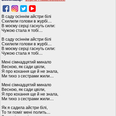
В саду осіннім айстри білі
Схилили голови в журбі…
В моєму серці гаснуть сили:
Чужою стала я тобі…
В саду осіннім айстри білі
Схилили голови в журбі…
В моєму серці гаснуть сили:
Чужою стала я тобі…
Мені сімнадцятий минало
Весною, як сади цвіли,
Я про кохання ще й не знала,
Ми тихо з сестрами жили…
Мені сімнадцятий минало
Весною, як сади цвіли,
Я про кохання ще й не знала,
Ми тихо з сестрами жили…
Як я садила айстри білі,
То ти поміг мені полить…