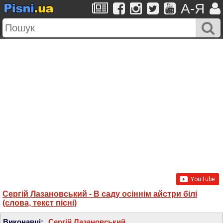
A-Я
Сергій Лазановський - В саду осіннім айстри білі
(слова, текст пісні)
Виконавці:
Сергій Лазановський