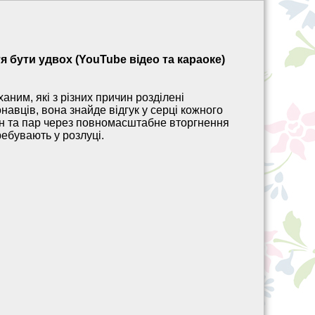
тя бути удвох (YouTube відео та караоке)
ханим, які з різних причин розділені
навців, вона знайде відгук у серці кожного
ин та пар через повномасштабне вторгнення
ребувають у розлуці.