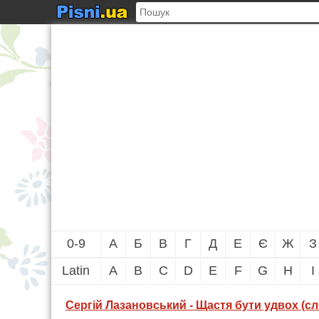
0-9
А
Б
В
Г
Д
Е
Є
Ж
З
Latin
A
B
C
D
E
F
G
H
I
Сергій Лазановський - Щастя бути удвох (сло