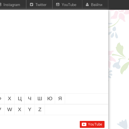
Instagram
Twitter
YouTube
Ввійти
Ф
Х
Ц
Ч
Ш
Ю
Я
V
W
X
Y
Z