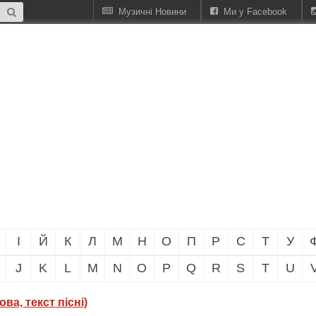
Музичні Новини
Ми у Facebook
І
Й
К
Л
М
Н
О
П
Р
С
Т
У
J
K
L
M
N
O
P
Q
R
S
T
U
ва, текст пісні)