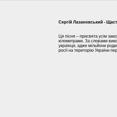
Сергій Лазановський - Щас
Ця пісня – присвята усім зако
кілометрами. За словами вико
українця, адже мільйони род
росії на територію України пе