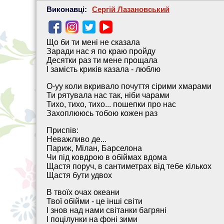
Виконавці:
Сергій Лазановський
Що би ти мені не сказала
Заради нас я по краю пройду
Десятки раз ти мене прощала
І замість криків казала - люблю
О-уу коли вкривало почуття сірими хмарами
Ти рятувала нас так, ніби чарами
Тихо, тихо, тихо... пошепки про нас
Захоплююсь тобою кожен раз
Приспів:
Неважливо де...
Париж, Мілан, Барселона
Чи під ковдрою в обіймах вдома
Щастя поруч, в сантиметрах від тебе кількох
Щастя бути удвох
В твоїх очах океани
Твої обійми - це інші світи
І знов над нами світанки багряні
І поцілунки на фоні зими