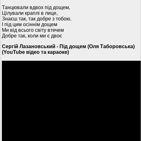
Танцювали вдвох під дощем,
Цілували краплі в лице,
Знаєш так, так добре з тобою.
І під цим осіннім дощем
Ми від всього світу втечем
Добре так, коли ми є двоє
Сергій Лазановський - Під дощем (Оля Таборовська)
(YouTube відео та караоке)