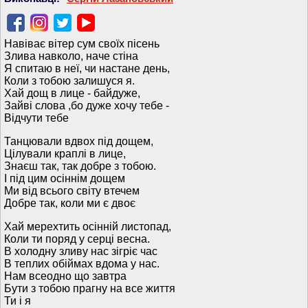
Навіває вітер сум своїх пісень
Злива навколо, наче стіна
Я спитаю в неї, чи настане день,
Коли з тобою залишуся я.
Хай дощ в лице - байдуже,
Зайві слова ,бо дуже хочу тебе -
Відчути тебе
Танцювали вдвох під дощем,
Цілували краплі в лице,
Знаєш так, так добре з тобою.
І під цим осіннім дощем
Ми від всього світу втечем
Добре так, коли ми є двоє
Хай мерехтить осінній листопад,
Коли ти поряд у серці весна.
В холодну зливу нас зігріє час
В теплих обіймах вдома у нас.
Нам всеодно що завтра
Бути з тобою прагну на все життя
Ти і я