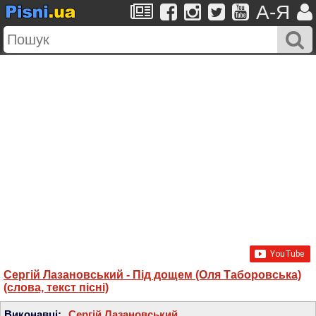
A-Я
Сергій Лазановський - Під дощем (Оля Таборовська)
(слова, текст пісні)
Виконавці:
Сергій Лазановський