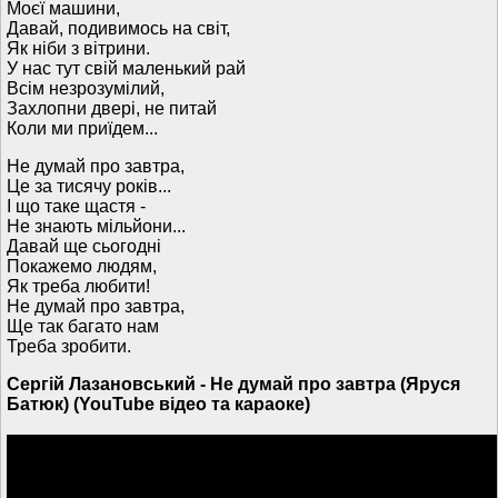
Моєї машини,
Давай, подивимось на світ,
Як ніби з вітрини.
У нас тут свій маленький рай
Всім незрозумілий,
Захлопни двері, не питай
Коли ми приїдем...
Не думай про завтра,
Це за тисячу років...
І що таке щастя -
Не знають мільйони...
Давай ще сьогодні
Покажемо людям,
Як треба любити!
Не думай про завтра,
Ще так багато нам
Треба зробити.
Сергій Лазановський - Не думай про завтра (Яруся
Батюк) (YouTube відео та караоке)