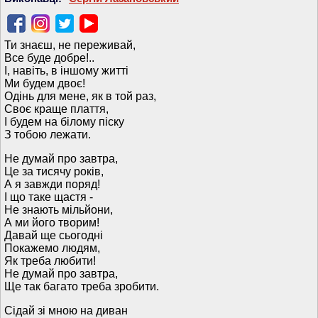
Ти знаєш, не переживай,
Все буде добре!..
І, навіть, в іншому житті
Ми будем двоє!
Одінь для мене, як в той раз,
Своє краще плаття,
І будем на білому піску
З тобою лежати.
Не думай про завтра,
Це за тисячу років,
А я завжди поряд!
І що таке щастя -
Не знають мільйони,
А ми його творим!
Давай ще сьогодні
Покажемо людям,
Як треба любити!
Не думай про завтра,
Ще так багато треба зробити.
Сідай зі мною на диван