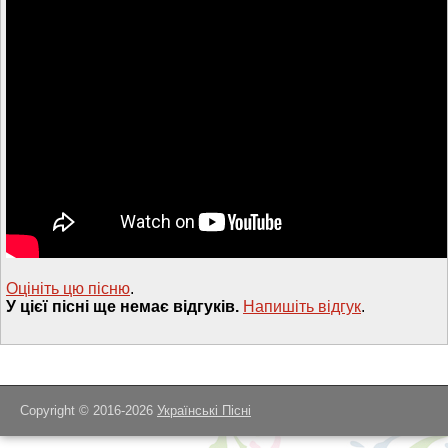
Оцініть цю пісню
.
У цієї пісні ще немає відгуків.
Напишiть вiдгук
.
Copyright © 2016-2026
Українські Пісні