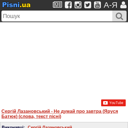
A-Я
Сергій Лазановський - Не думай про завтра (Яруся
Батюк) (слова, текст пісні)
Виконавці:
Сергій Лазановський