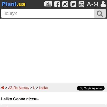
A-Я
>
AZ По Автору
>
L
>
Laliko
Laliko Слова пісень