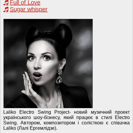
Full of Love
Sugar whisper
Laliko Electro Swing Project- новий музичний проект
українського шоу-бізнесу, який працює в стилі Electro
Swing. Автором, композитором і солісткою є співачка
Laliko (Лалі Ергемлідзе).