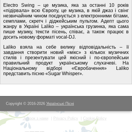
Electro Swing – це музика, яка за останні 10 років
«підірвала» всю Європу, це музика, в якій джаз і свінг
незвичайним чином поєднується з електронними бітами,
семплами, скретч і діджейським пультом. Адепт цього
жанру в Україні Laliko – українська грузинка, яка сама
пише музику, тексти пісень, співає, а також працює в
досить новому форматі vocal-DJ.
Laliko взяла на себе велику відповідальність – її
завдання створити новий «мікс» з кількох музичних
стилів і презентувати цей якісний і по-європейськи
правильний продукт українському слухачеві. На
Національному відборі «Євробачення» Laliko
представить пісню «Sugar Whisper».
Copyright © 2016-2026
Українські Пісні
Зв'язок з нами
Privacy Policy
Cookie Policy