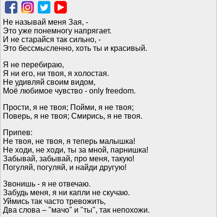
Не называй меня Зая, -
Это уже понемногу напрягает.
И не старайся так сильно, -
Это бессмысленно, хоть ты и красивый.
Я не перебираю,
Я ни его, ни твоя, я холостая.
Не удивляй своим видом,
Моё любимое чувство - only freedom.
Прости, я не твоя; Пойми, я не твоя;
Поверь, я не твоя; Смирись, я не твоя.
Припев:
Не твоя, не твоя, я теперь малышка!
Не ходи, не ходи, ты за мной, парнишка!
Забывай, забывай, про меня, такую!
Погуляй, погуляй, и найди другую!
Звонишь - я не отвечаю.
Забудь меня, я ни капли не скучаю.
Уймись так часто тревожить,
Два слова – "мачо" и "ты", так непохожи.