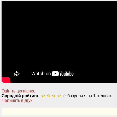
Оцініть цю пісню
.
Середній рейтинг:
базується на 1 голосах.
Напишiть вiдгук
.