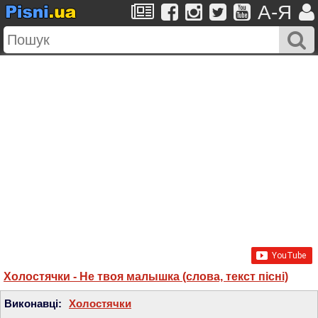
A-Я
Холостячки - Не твоя малышка (слова, текст пісні)
Виконавці:
Холостячки