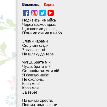
Виконавці:
Карна
Подивись, не бійсь
Через космос крізь
Щасливими до сліз,
П’яними очима в небо.
Злими чарами
Сплутані сліди,
Загаслі вогні
На шляху до тебе.
Чуєш, брате мій,
Чуєш, брате мій!
Останнім ритмом вій
Я благаю небо:
Не охолонь,
Кров моя!
Кров моя
За тебе!
На щитах хрести,
Пошматовані листи