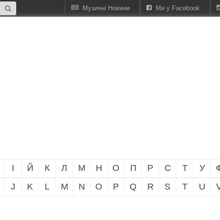
Музичні Новини
Ми у Facebook
І
Й
К
Л
М
Н
О
П
Р
С
Т
У
J
K
L
M
N
O
P
Q
R
S
T
U