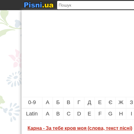
0-9
А
Б
В
Г
Д
Е
Є
Ж
З
Latin
A
B
C
D
E
F
G
H
I
Карна - За тебе кров моя (слова, текст пісні)