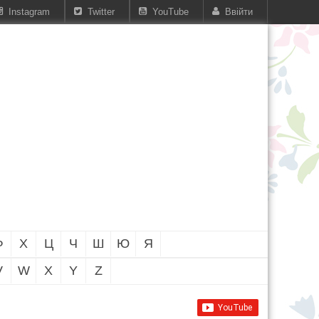
Instagram
Twitter
YouTube
Ввійти
Ф
Х
Ц
Ч
Ш
Ю
Я
V
W
X
Y
Z