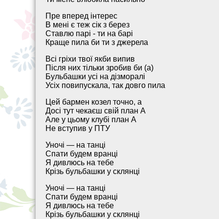
Пре вперед інтерес
В мені є теж сік з берез
Ставлю парі - ти на барі
Краще пила би ти з джерела
Всі гріхи твої якби випив
Після них тільки зробив би (а)
Бульбашки усі на дізморалі
Усіх повипускала, так довго пила
Цей бармен козел точно, а
Досі тут чекаєш свій план А
Але у цьому клубі план А
Не вступив у ПТУ
Уночі — на танці
Спати будем вранці
Я дивлюсь на тебе
Крізь бульбашки у склянці
Уночі — на танці
Спати будем вранці
Я дивлюсь на тебе
Крізь бульбашки у склянці