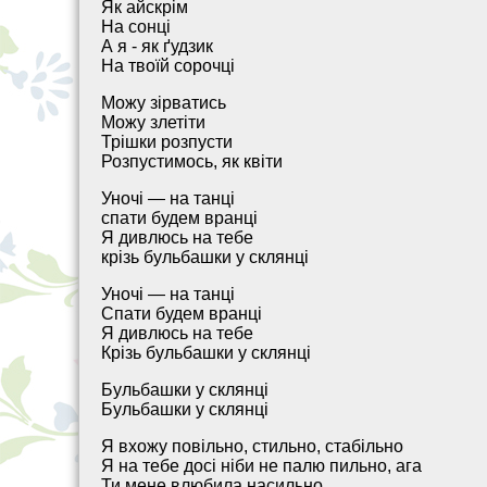
Як айскрім
На сонці
А я - як ґудзик
На твоїй сорочці
Можу зірватись
Можу злетіти
Трішки розпусти
Розпустимось, як квіти
Уночі — на танці
спати будем вранці
Я дивлюсь на тебе
крізь бульбашки у склянці
Уночі — на танці
Спати будем вранці
Я дивлюсь на тебе
Крізь бульбашки у склянці
Бульбашки у склянці
Бульбашки у склянці
Я вхожу повільно, стильно, стабільно
Я на тебе досі ніби не палю пильно, ага
Ти мене влюбила насильно