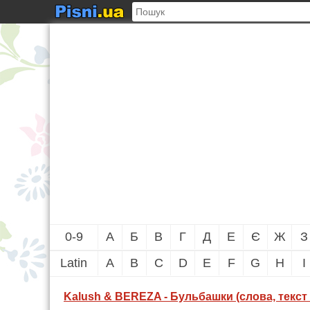
0-9
А
Б
В
Г
Д
Е
Є
Ж
З
Latin
A
B
C
D
E
F
G
H
I
Kalush & BEREZA - Бульбашки (слова, текст 