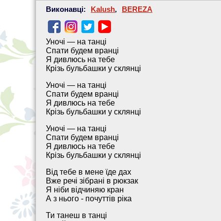
Виконавці:
Kalush
,
BEREZA
Уночі — на танці
Спати будем вранці
Я дивлюсь на тебе
Крізь бульбашки у склянці
Уночі — на танці
Спати будем вранці
Я дивлюсь на тебе
Крізь бульбашки у склянці
Уночі — на танці
Спати будем вранці
Я дивлюсь на тебе
Крізь бульбашки у склянці
Від тебе в мене їде дах
Вже речі зібрані в рюкзак
Я ніби відчиняю кран
А з нього - почуттів ріка
Ти танеш в танці