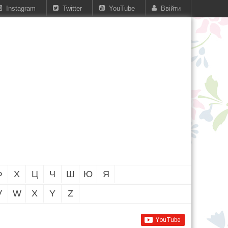
Instagram
Twitter
YouTube
Ввійти
Ф
Х
Ц
Ч
Ш
Ю
Я
V
W
X
Y
Z