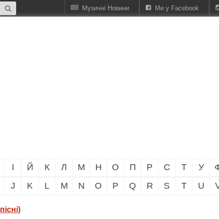
Музичні Новини
Ми у Facebook
І
Й
К
Л
М
Н
О
П
Р
С
Т
У
J
K
L
M
N
O
P
Q
R
S
T
U
пісні)