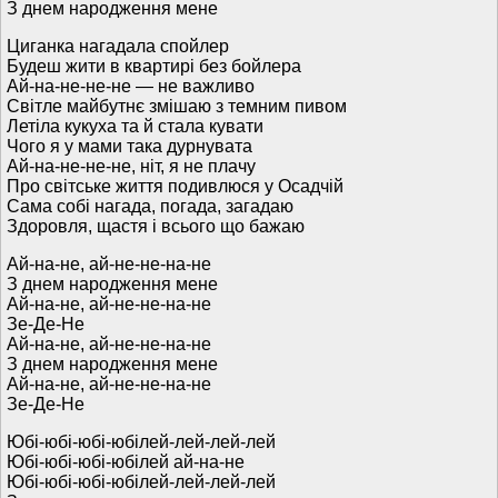
З днем народження мене
Циганка нагадала спойлер
Будеш жити в квартирі без бойлера
Ай-на-не-не-не — не важливо
Світле майбутнє змішаю з темним пивом
Летіла кукуха та й стала кувати
Чого я у мами така дурнувата
Ай-на-не-не-не, ніт, я не плачу
Про світське життя подивлюся у Осадчій
Сама собі нагада, погада, загадаю
Здоровля, щастя і всього що бажаю
Ай-на-не, ай-не-не-на-не
З днем народження мене
Ай-на-не, ай-не-не-на-не
Зе-Де-Не
Ай-на-не, ай-не-не-на-не
З днем народження мене
Ай-на-не, ай-не-не-на-не
Зе-Де-Не
Юбі-юбі-юбі-юбілей-лей-лей-лей
Юбі-юбі-юбі-юбілей ай-на-не
Юбі-юбі-юбі-юбілей-лей-лей-лей