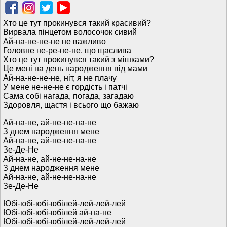
Хто це тут прокинувся такий красивий?
Вирвала пінцетом волосочок сивий
Ай-на-не-не-не не важливо
Головне не-ре-не-не, що щаслива
Хто це тут прокинувся такий з мішками?
Це мені на день народження від мами
Ай-на-не-не-не, ніт, я не плачу
У мене не-не-не є гордість і патчі
Сама собі нагада, погада, загадаю
Здоровля, щастя і всього що бажаю
Ай-на-не, ай-не-не-на-не
З днем народження мене
Ай-на-не, ай-не-не-на-не
Зе-Де-Не
Ай-на-не, ай-не-не-на-не
З днем народження мене
Ай-на-не, ай-не-не-на-не
Зе-Де-Не
Юбі-юбі-юбі-юбілей-лей-лей-лей
Юбі-юбі-юбі-юбілей ай-на-не
Юбі-юбі-юбі-юбілей-лей-лей-лей