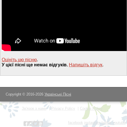
Оцініть цю пісню
.
У цієї пісні ще немає відгуків.
Напишiть вiдгук
.
Copyright © 2016-2026
Українські Пісні
Зв'язок з нами
Privacy Policy
Cookie Policy
facebook
instagram
twitter
youtube