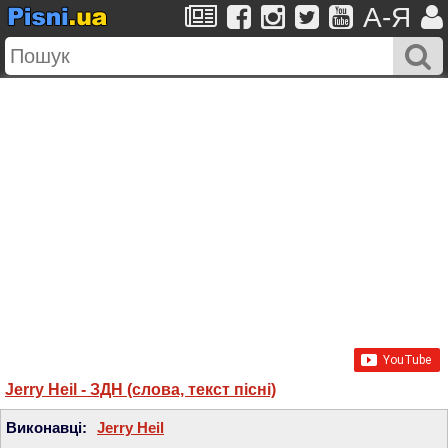
A-Я
Jerry Heil - ЗДН (слова, текст пісні)
Виконавці:
Jerry Heil