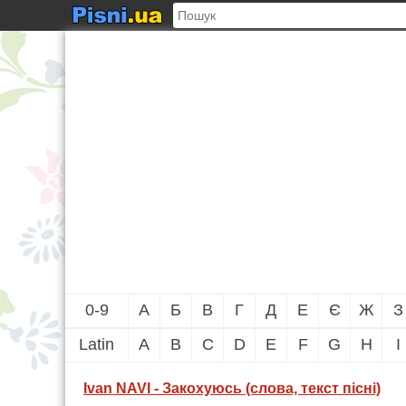
0-9
А
Б
В
Г
Д
Е
Є
Ж
З
Latin
A
B
C
D
E
F
G
H
I
Ivan NAVI - Закохуюсь (слова, текст пісні)