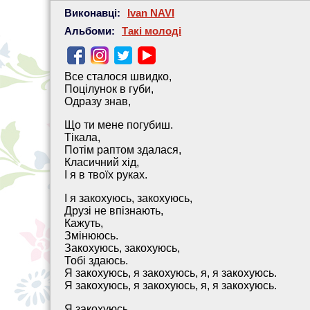
Виконавці:
Ivan NAVI
Альбоми:
Такі молоді
Все сталося швидко,
Поцілунок в губи,
Одразу знав,
Що ти мене погубиш.
Тікала,
Потім раптом здалася,
Класичний хід,
І я в твоїх руках.
І я закохуюсь, закохуюсь,
Друзі не впізнають,
Кажуть,
Змінююсь.
Закохуюсь, закохуюсь,
Тобі здаюсь.
Я закохуюсь, я закохуюсь, я, я закохуюсь.
Я закохуюсь, я закохуюсь, я, я закохуюсь.
Я закохуюсь.