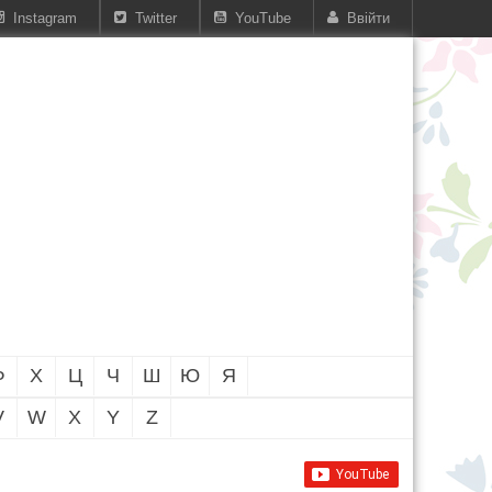
Instagram
Twitter
YouTube
Ввійти
Ф
Х
Ц
Ч
Ш
Ю
Я
V
W
X
Y
Z