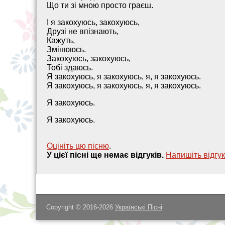
Що ти зі мною просто граєш.
І я закохуюсь, закохуюсь,
Друзі не впізнають,
Кажуть,
Змінююсь.
Закохуюсь, закохуюсь,
Тобі здаюсь.
Я закохуюсь, я закохуюсь, я, я закохуюсь.
Я закохуюсь, я закохуюсь, я, я закохуюсь.
Я закохуюсь.
Я закохуюсь.
Оцініть цю пісню
.
У цієї пісні ще немає відгуків.
Напишiть вiдгук
Copyright © 2016-2026
Українські Пісні