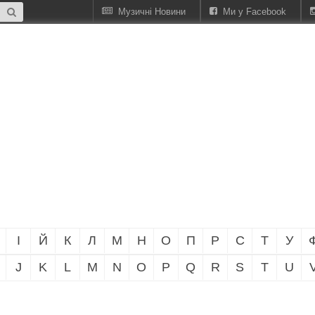
Музичні Новини
Ми у Facebook
І
Й
К
Л
М
Н
О
П
Р
С
Т
У
J
K
L
M
N
O
P
Q
R
S
T
U