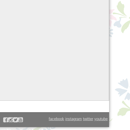
facebook
instagram
twitter
youtube
https://www.maxijoy.com/