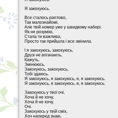
Я закохуюсь.
Все сталось раптово,
Так малознайомі,
Але твій номер уже у швидкому наборі.
Як не розумію,
Стала ти важлива,
Просто так прийшла і все змінила.
І я закохуюсь, закохуюсь,
Друзі не впізнають,
Кажуть,
Змінююсь.
Закохуюсь, закохуюсь,
Тобі здаюсь.
Я закохуюсь, я закохуюсь, я, я закохуюсь.
Я закохуюсь, я закохуюсь, я, я закохуюсь.
Закохуюсь у твої очі,
Хоча й не хочу,
Хоча й не хочу.
Очі.
Закохуюсь у твій сміх,
Хоч наперед знаю,