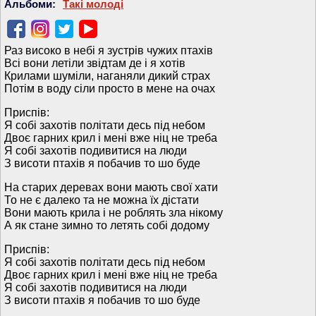
Альбоми:
Такі молоді
Раз високо в небі я зустрів чужих птахів
Всі вони летіли звідтам де і я хотів
Крилами шуміли, наганяли дикий страх
Потім в воду сіли просто в мене на очах
Приспів:
Я собі захотів політати десь під небом
Двоє гарних крил і мені вже ніц не треба
Я собі захотів подивитися на люди
З висоти птахів я побачив то шо буде
На старих деревах вони мають свої хати
То не є далеко та не можна їх дістати
Вони мають крила і не роблять зла нікому
А як стане зимно то летять собі додому
Приспів:
Я собі захотів політати десь під небом
Двоє гарних крил і мені вже ніц не треба
Я собі захотів подивитися на люди
З висоти птахів я побачив то шо буде