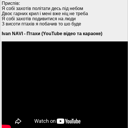
Приспів:
Я собі захотів політати десь під небом
Двоє гарних крил і мені вже ніц не треба
Я собі захотів подивитися на люди
З висоти птахів я побачив то шо буде
Ivan NAVI - Птахи (YouTube відео та караоке)