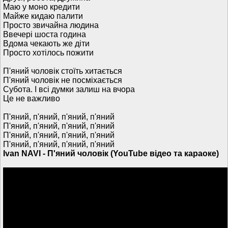
Маю у моно кредити
Майже кидаю палити
Просто звичайна людина
Ввечері шоста година
Вдома чекають же діти
Просто хотілось пожити
П'яний чоловік стоїть хитається
П'яний чоловік не посміхається
Субота. І всі думки залиш на вчора
Це не важливо
П'яний, п'яний, п'яний, п'яний
П'яний, п'яний, п'яний, п'яний
П'яний, п'яний, п'яний, п'яний
П'яний, п'яний, п'яний, п'яний
Ivan NAVI - П'яний чоловік (YouTube відео та караоке)