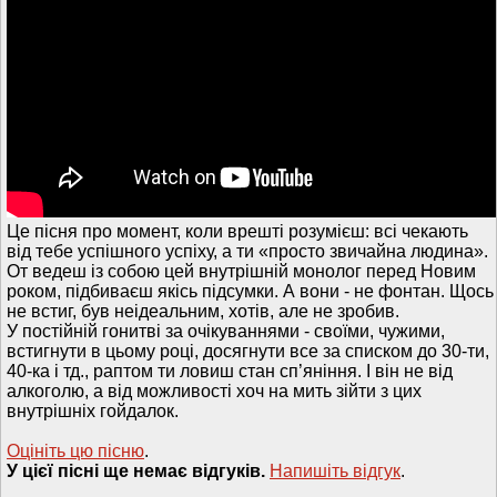
Це пісня про момент, коли врешті розумієш: всі чекають
від тебе успішного успіху, а ти «просто звичайна людина».
От ведеш із собою цей внутрішній монолог перед Новим
роком, підбиваєш якісь підсумки. А вони - не фонтан. Щось
не встиг, був неідеальним, хотів, але не зробив.
У постійній гонитві за очікуваннями - своїми, чужими,
встигнути в цьому році, досягнути все за списком до 30-ти,
40-ка і тд., раптом ти ловиш стан сп’яніння. І він не від
алкоголю, а від можливості хоч на мить зійти з цих
внутрішніх гойдалок.
Оцініть цю пісню
.
У цієї пісні ще немає відгуків.
Напишiть вiдгук
.