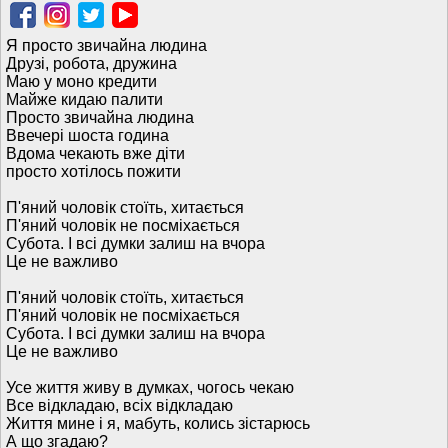
Я просто звичайна людина
Друзі, робота, дружина
Маю у моно кредити
Майже кидаю палити
Просто звичайна людина
Ввечері шоста година
Вдома чекають вже діти
просто хотілось пожити
П'яний чоловік стоїть, хитається
П'яний чоловік не посміхається
Субота. І всі думки залиш на вчора
Це не важливо
П'яний чоловік стоїть, хитається
П'яний чоловік не посміхається
Субота. І всі думки залиш на вчора
Це не важливо
Усе життя живу в думках, чогось чекаю
Все відкладаю, всіх відкладаю
Життя мине і я, мабуть, колись зістарюсь
А що згадаю?