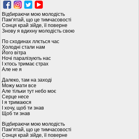
Відбираючи мою молодість
Пам‘ятай, що це тимчасовості
Сонця край зійде, її поверне
Знову я вдихну молодість свою
По сходинах ллється час
Холодні стали нам
Його вітра
Ночі паралізують нас
І хтось тримає страх
Але не я
Далеко, там на заході
Можу мати все
Але тільки тут небо моє
Серце несе
І я тримаюся
І хочу, щоб ти знав
Щоб ти знав
Відбираючи мою молодість
Пам‘ятай, що це тимчасовості
Сонця край зійде, її поверне