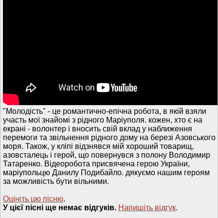
"Молодість" - це романтично-епічна робота, в якій взяли
участь мої знайомі з рідного Маріуполя. кожен, хто є на
екрані - волонтер і вносить свій вклад у наближення
перемоги та звільнення рідного дому на березі Азовського
моря. Також, у кліпі відзнявся мій хороший товарищ,
азовсталець і герой, що повернувся з полону Володимир
Татаренко. Відеоробота присвячена герою України,
маріупольцю Данилу Подибайло. дякуємо нашим героям
за можливість бути вільними.
Оцініть цю пісню
.
У цієї пісні ще немає відгуків.
Напишiть вiдгук
.