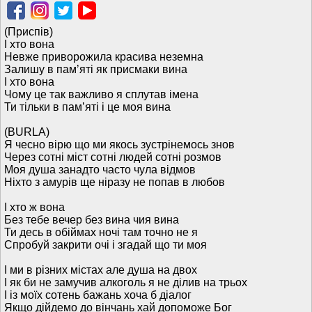
(Приспів)
І хто вона
Невже приворожила красива неземна
Залишу в памʼяті як присмаки вина
І хто вона
Чому це так важливо я сплутав імена
Ти тільки в памʼяті і це моя вина
(BURLA)
Я чесно вірю що ми якось зустрінемось знов
Через сотні міст сотні людей сотні розмов
Моя душа занадто часто чула відмов
Ніхто з амурів ще ніразу не попав в любов
І хто ж вона
Без тебе вечер без вина чия вина
Ти десь в обіймах ночі там точно не я
Спробуй закрити очі і згадай що ти моя
І ми в різних містах але душа на двох
І як би не замучив алкоголь я не ділив на трьох
І із моїх сотень бажань хоча б діалог
Якщо дійдемо до вінчань хай допоможе Бог