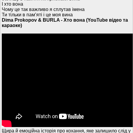
І хто вона
Чому це так важливо я сплутав імена
Ти тільки в памʼяті і це моя вина
Dima Prokopov & BURLA - Хто вона (YouTube відео та
караоке)
Щира й емоційна історія про кохання, яке залишило слід у