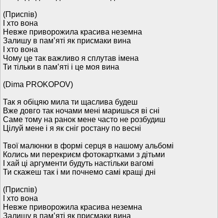
(Приспів)
І хто вона
Невже приворожила красива неземна
Залишу в памʼяті як присмаки вина
І хто вона
Чому це так важливо я сплутав імена
Ти тільки в памʼяті і це моя вина
(Dima PROKOPOV)
Так я обіцяю мила ти щаслива будеш
Вже довго так ночами мені маришься ві сні
Саме тому на ранок мене часто не розбудиш
Цілуй мене і я як сніг ростану по весні
Твої малюнки в формі серця в нашому альбомі
Колись ми перекриєм фотокартками з дітьми
І хай ці аргументи будуть настільки вагомі
Ти скажеш так і ми почнемо самі кращі дні
(Приспів)
І хто вона
Невже приворожила красива неземна
Залишу в памʼяті як присмаки вина