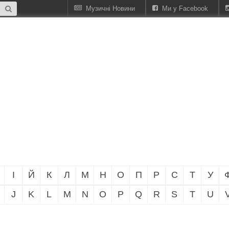
Музичні Новини
Ми у Facebook
І
Й
К
Л
М
Н
О
П
Р
С
Т
У
J
K
L
M
N
O
P
Q
R
S
T
U