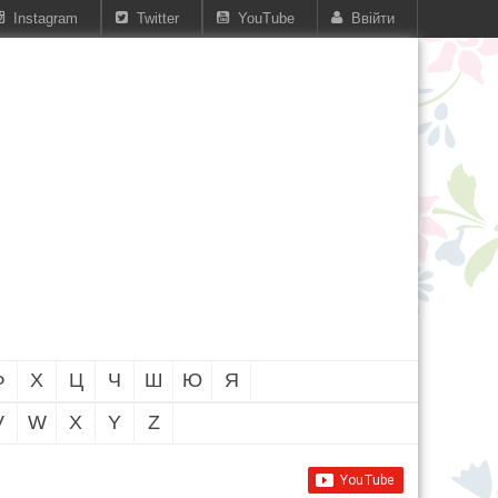
Instagram
Twitter
YouTube
Ввійти
Ф
Х
Ц
Ч
Ш
Ю
Я
V
W
X
Y
Z