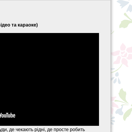
ідео та караоке)
ди, де чекають рідні, де просте робить