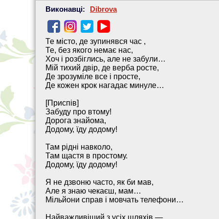
Виконавці:
Dibrova
Те місто, де зупинявся час ,
Те, без якого немає нас,
Хоч і розбіглись, але не забули…
Мій тихий двір, де верба росте,
Де зрозуміле все і просте,
Де кожен крок нагадає минуле…
[Приспів]
Забуду про втому!
Дорога знайома,
Додому, їду додому!
Там рідні навколо,
Там щастя в простому.
Додому, їду додому!
Я не дзвоню часто, як би мав,
Але я знаю чекаєш, мам…
Мільйони справ і мовчать телефони…
Найважливіший з усіх шляхів —