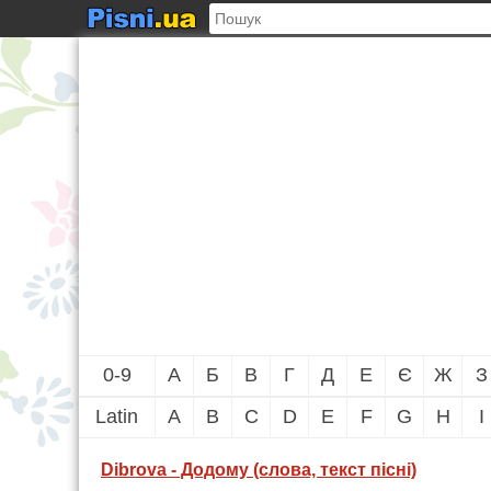
0-9
А
Б
В
Г
Д
Е
Є
Ж
З
Latin
A
B
C
D
E
F
G
H
I
Dibrova - Додому (слова, текст пісні)