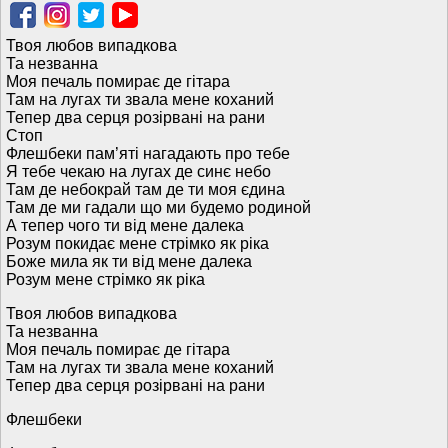
Твоя любов випадкова
Та незванна
Моя печаль помирає де гітара
Там на лугах ти звала мене коханий
Тепер два серця розірвані на рани
Стоп
Флешбеки пам’яті нагадають про тебе
Я тебе чекаю на лугах де синє небо
Там де небокрай там де ти моя єдина
Там де ми гадали що ми будемо родиной
А тепер чого ти від мене далека
Розум покидає мене стрімко як ріка
Боже мила як ти від мене далека
Розум мене стрімко як ріка
Твоя любов випадкова
Та незванна
Моя печаль помирає де гітара
Там на лугах ти звала мене коханий
Тепер два серця розірвані на рани
Флешбеки