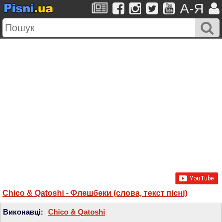
A-Я
Chico & Qatoshi - Флешбеки (слова, текст пісні)
Виконавці:
Chico & Qatoshi