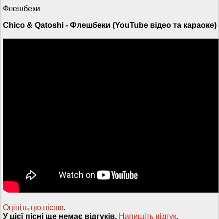
Флешбеки
Chico & Qatoshi - Флешбеки (YouTube відео та караоке)
Оцініть цю пісню
.
У цієї пісні ще немає відгуків.
Напишiть вiдгук
.