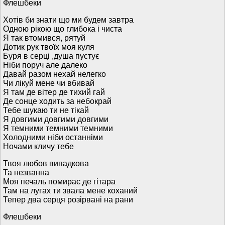
Флешбеки
Хотів би знати що ми будем завтра
Одною рікою що глибока і чиста
Я так втомився, рятуй
Дотик рук твоїх моя куля
Буря в серці ,душа пустує
Ніби поруч але далеко
Давай разом нехай нелегко
Чи лікуй мене чи вбивай
Я там де вітер де тихий гай
Де сонце ходить за небокрай
Тебе шукаю ти не тікай
Я довгими довгими довгими
Я темними темними темними
Холодними ніби останніми
Ночами кличу тебе
Твоя любов випадкова
Та незванна
Моя печаль помирає де гітара
Там на лугах ти звала мене коханий
Тепер два серця розірвані на рани
Флешбеки