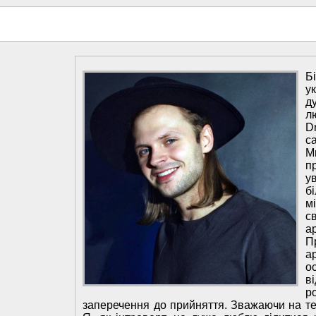
Б
у
д
л
D
с
М
п
у
б
м
с
а
П
а
о
в
р
заперечення до прийняття. Зважаючи на те, 