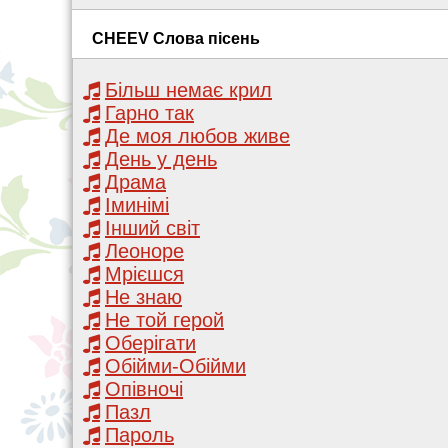
CHEEV Слова пісень
Більш немає крил
Гарно так
Де моя любов живе
День у день
Драма
Іминімі
Інший світ
Леоноре
Мрієшся
Не знаю
Не той герой
Оберігати
Обійми-Обійми
Опівночі
Пазл
Пароль