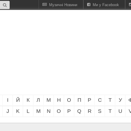
Музичні Новини
Ми у Facebook
І
Й
К
Л
М
Н
О
П
Р
С
Т
У
J
K
L
M
N
O
P
Q
R
S
T
U