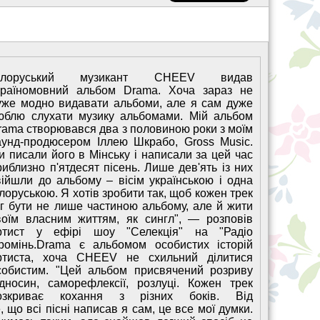
ілоруський музикант CHEEV видав
країномовний альбом Drama. Хоча зараз не
уже модно видавати альбоми, але я сам дуже
юблю слухати музику альбомами. Мій альбом
rama створювався два з половиною роки з моїм
аунд-продюсером Іллею Шкрабо, Gross Music.
и писали його в Мінську і написали за цей час
риблизно п'ятдесят пісень. Лише дев'ять із них
війшли до альбому – вісім українською і одна
ілоруською. Я хотів зробити так, щоб кожен трек
іг бути не лише частиною альбому, але й жити
воїм власним життям, як сингл", — розповів
ртист у ефірі шоу "Селекція" на "Радіо
ромінь.Drama є альбомом особистих історій
ртиста, хоча CHEEV не схильний ділитися
собистим. "Цей альбом присвячений розриву
ідносин, саморефлексії, розлуці. Кожен трек
озкриває кохання з різних боків. Від
що всі пісні написав я сам, це все мої думки.