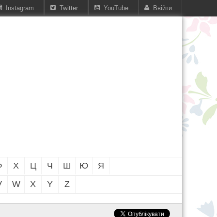
Instagram
Twitter
YouTube
Ввійти
Ф
Х
Ц
Ч
Ш
Ю
Я
V
W
X
Y
Z