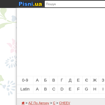
0-9
А
Б
В
Г
Д
Е
Є
Ж
З
Latin
A
B
C
D
E
F
G
H
I
>
AZ По Автору
>
C
>
CHEEV