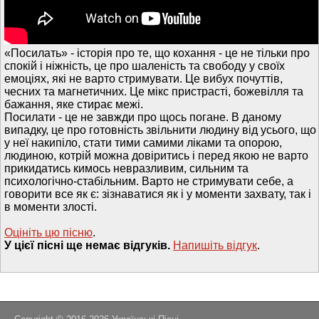
«Посилать» - історія про те, що кохання - це не тільки про
спокій і ніжність, це про шаленість та свободу у своїх
емоціях, які не варто стримувати. Це вибух почуттів,
чесних та магнетичних. Це мікс пристрасті, божевілля та
бажання, яке стирає межі.
Посилати - це не завжди про щось погане. В даному
випадку, це про готовність звільнити людину від усього, що
у неї накипіло, стати тими самими ліками та опорою,
людиною, котрій можна довіритись і перед якою не варто
прикидатись кимось невразливим, сильним та
психологічно-стабільним. Варто не стримувати себе, а
говорити все як є: зізнаватися як і у моменти захвату, так і
в моменти злості.
Оцініть цю пісню
.
У цієї пісні ще немає відгуків.
Напишiть вiдгук
.