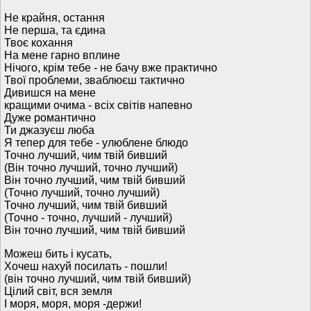
Не крайня, остання
Не перша, та єдина
Твоє кохання
На мене гарно вплине
Нічого, крім тебе - не бачу вже практично
Твої проблеми, зваблюєш тактично
Дивишся на мене
кращими очима - всіх світів напевно
Дуже романтично
Ти джазуєш люба
Я тепер для тебе - улюблене блюдо
Точно лучший, чим твій бивший
(Він точно лучший, точно лучший)
Він точно лучший, чим твій бивший
(Точно лучший, точно лучший)
Точно лучший, чим твій бивший
(Точно - точно, лучший - лучший)
Він точно лучший, чим твій бивший
Можеш бить і кусать,
Хочеш нахуй посилать - пошли!
(він точно лучший, чим твій бивший)
Цілий світ, вся земля
І моря, моря, моря -держи!