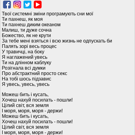
Твої системні зміни програмують сни мої
Ти пахнеш, як моя
Ти пахнеш диким океаном
Малиш, ти дуже сочна
Божество, як не крути
За тебе мені взяться і всю жизнь не одпускать би
Палять зорі весь процес
У травичці, на боку
Я наглажений увесь
Ти на длінном каблуку
Розігнала всі думки
Про абстрактний просто секс
На тобі шось підзавис
Я увесь, увесь, увесь
Можеш бить і кусать,
Хочеш нахуй посилать - пошли!
Цілий світ, вся земля
І моря, моря, моря - держи!
Можеш бить і кусать,
Хочеш нахуй посилать - пошли!
Цілий світ, вся земля
І моря, моря, моря - держи!