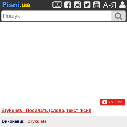
A-Я
Brykulets - Посилать (слова, текст пісні)
Виконавці:
Brykulets