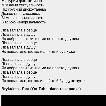
Ми курим фантастично
Між нами сексуальность
Під грусний диско-танець
Дозвольте, закохаюсь
Зі мною прагматичность
З тобою ненормальность
Ліза залізла в серце
Ліза залізла в душу
Як добре все-таки, шо ми не просто дружим
Ліза залізла в серце
Ліза залізла в душу
Як пощастило, шо колишній твій був хуже
Ліза залізла в серце
Ліза залізла в душу
Як добре все-таки, шо ми не просто дружим
Ліза залізла в серце
Ліза залізла в душу
Як пощастило, шо колишній твій був дуже хуже
Brykulets - Ліза (YouTube відео та караоке)