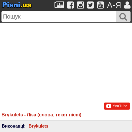
A-Я
Brykulets - Ліза (слова, текст пісні)
Виконавці:
Brykulets