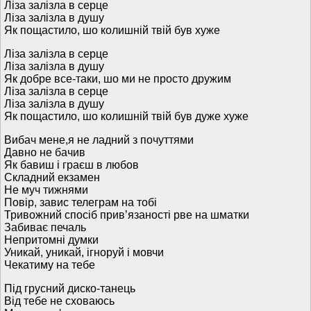
Ліза залізла в серце
Ліза залізла в душу
Як пощастило, шо колишній твій був хуже
Ліза залізла в серце
Ліза залізла в душу
Як добре все-таки, шо ми не просто дружим
Ліза залізла в серце
Ліза залізла в душу
Як пощастило, шо колишній твій був дуже хуже
Вибач мене,я не ладний з почуттями
Давно не бачив
Як бавиш і граєш в любов
Складний екзамен
Не муч тижнями
Повір, завис телеграм на тобі
Тривожний спосіб привʼязаності рве на шматки
Забиває печаль
Непритомні думки
Уникай, уникай, ігноруй і мовчи
Чекатиму на тебе
Під грусний диско-танець
Від тебе не сховаюсь