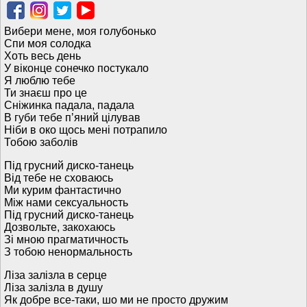
Вибери мене, моя голубонько
Спи моя солодка
Хоть весь день
У віконце сонечко постукало
Я люблю тебе
Ти знаєш про це
Сніжинка падала, падала
В губи тебе пʼяний цілував
Ніби в око щось мені потрапило
Тобою заболів
Під грусний диско-танець
Від тебе не сховаюсь
Ми курим фантастично
Між нами сексуальность
Під грусний диско-танець
Дозвольте, закохаюсь
Зі мною прагматичность
З тобою ненормальность
Ліза залізла в серце
Ліза залізла в душу
Як добре все-таки, шо ми не просто дружим