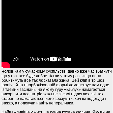
Чоловікам у сучасному суспільстві давно вже час збагнути
що у них все буде добре тільки у тому разі якщо вони
робитимуть все так як сказала жінка. Цей кліп в трішки
іронічній та гіпорболізованій формі демонструє нам одне
із таємни засідань, на якому гуру «каблук» намагається
викорінити все патріархальне зі свої підлеглих, які так
старанно намагаються його зрозуміти, хоч їм подекуди і
важко, а подекуди навіть непереливки.
Найважливіше у житті це єдина кохана людина. Яку ви не