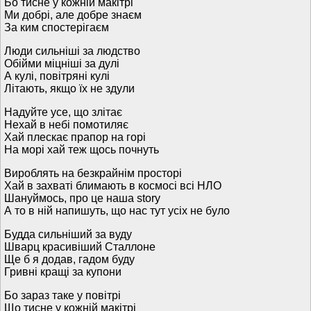
Бо тисне у кожній макітрі
Ми добрі, але добре знаєм
За ким спостерігаєм
Люди сильніші за людство
Обійми міцніші за дулі
А кулі, повітряні кулі
Літають, якщо їх не здули
Надуйте усе, що злітає
Нехай в небі помотиляє
Хай плескає прапор на горі
На морі хай теж щось почнуть
Вироблять на безкрайнім просторі
Хай в захваті блимають в космосі всі НЛО
Шануймось, про це наша story
А то в ній напишуть, що нас тут усіх не було
Будда сильніший за вуду
Шварц красивіший Сталлоне
Ще б я додав, гадом буду
Гривні кращі за купони
Бо зараз таке у повітрі
Що тисне у кожній макітрі