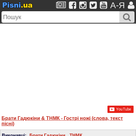
A-Я
Брати Гадюкіни & ТНМК - Гострі ножі (слова, текст
пісні)
Виконавці:
Брати Гадюкіни
,
ТНМК