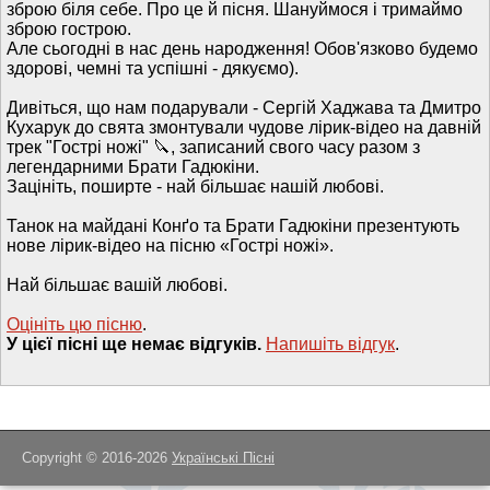
зброю біля себе. Про це й пісня. Шануймося і тримаймо
зброю гострою.
Але сьогодні в нас день народження! Обов'язково будемо
здорові, чемні та успішні - дякуємо).
Дивіться, що нам подарували - Сергій Хаджава та Дмитро
Кухарук до свята змонтували чудове лірик-відео на давній
трек "Гострі ножі" 🔪, записаний свого часу разом з
легендарними Брати Гадюкіни.
Зацініть, поширте - най більшає нашій любові.
Танок на майдані Конґо та Брати Гадюкіни презентують
нове лірик-відео на пісню «Гострі ножі».
Най більшає вашій любові.
Оцініть цю пісню
.
У цієї пісні ще немає відгуків.
Напишiть вiдгук
.
Copyright © 2016-2026
Українські Пісні