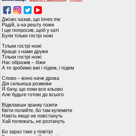
Джізес казав, що loves me
Радій, а на решту ложи
І ще попросив, щоб у хаті
Були тільки гострі ножі
Тільки гострі ножі
Краще з нами дружи
Тільки гострі ножі
Нас образив – біжи
А то зробимо вжі і підем, і підем
Слово – воно наче дрова
Дія сильніша розмови
Я бачу, що поки все кльово
Але будьте готові до всього
Відклавши зранку газети
Квіти полийте, бо там кулемети
Навіть якщо не повстануть
Хай полежать, не розтануть
Бо зараз таке у повітрі