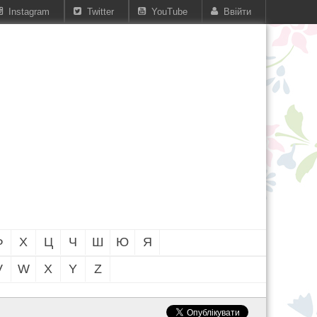
Instagram
Twitter
YouTube
Ввійти
Ф
Х
Ц
Ч
Ш
Ю
Я
V
W
X
Y
Z