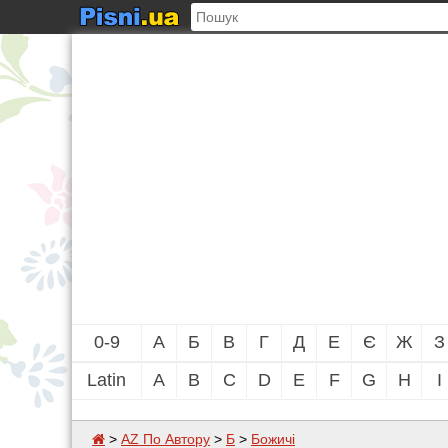
0-9
А
Б
В
Г
Д
Е
Є
Ж
З
Latin
A
B
C
D
E
F
G
H
I
>
AZ По Автору
>
Б
>
Божичі