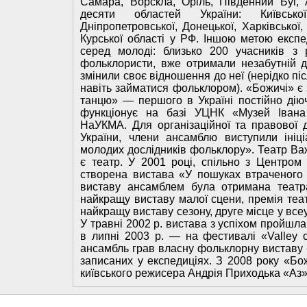
Самара, Ворскла, Оріль, Південний Буг, 
десяти областей України: Київської,
Дніпропетровської, Донецької, Харківської,
Курської області у РФ. Іншою метою експе
серед молоді: близько 200 учасників з 
фольклористи, вже отримали незабутній до
змінили своє відношення до неї (нерідко пі
навіть займатися фольклором). «Божичі» є
танцю» — першого в Україні постійно дію
функціонує на базі УЦНК «Музей Івана 
НаУКМА. Для організаційної та правової 
України, члени ансамблю виступили ініці
молодих дослідників фольклору». Театр Важ
є театр. У 2001 році, спільно з Центром
створена вистава «У пошуках втраченого 
виставу ансамблем була отримана театр
найкращу виставу малої сцени, премія теат
найкращу виставу сезону, друге місце у все
У травні 2002 р. вистава з успіхом пройшла
в липні 2003 р. — на фестивалі «Valley o
ансамбль грав власну фольклорну виставу «
записаних у експедиціях. З 2008 року «Бож
київського режисера Андрія Приходька «Аз