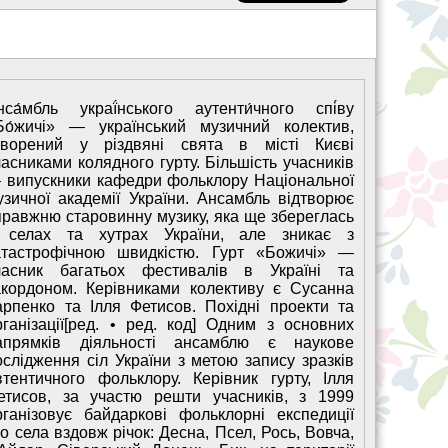
нса́мбль украї́нського аутенти́чного спі́ву
Бо́жичі» — український музичний колектив,
творений у різдвяні свята в місті Києві
часниками колядного гурту. Більшість учасників
 випускники кафедри фольклору Національної
узичної академії України. Ансамбль відтворює
правжню старовинну музику, яка ще збереглась
 селах та хутрах України, але зникає з
атастрофічною швидкістю. Гурт «Божичі» —
часник багатьох фестивалів в Україні та
акордоном. Керівниками колективу є Сусанна
арпенко та Ілля Фетисов. Похідні проекти та
рганізації[ред. • ред. код] Одним з основних
апрямків діяльності ансамблю є наукове
ослідження сіл України з метою запису зразків
втентичного фольклору. Керівник гурту, Ілля
етисов, за участю решти учасників, з 1999
рганізовує байдаркові фольклорні експедиції
о села вздовж річок: Десна, Псел, Рось, Вовча,