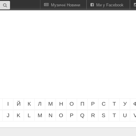
Музичні Новини
Ми у Facebook
І
Й
К
Л
М
Н
О
П
Р
С
Т
У
J
K
L
M
N
O
P
Q
R
S
T
U