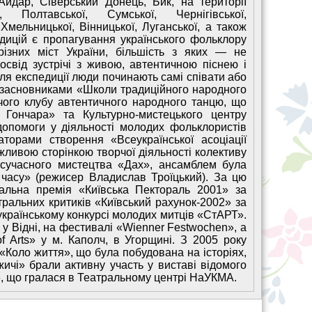
Айдар, Сіверський Донець, Бик, на території
 Полтавської, Сумської, Чернігівської,
 Хмельницької, Вінницької, Луганської, а також
дицій є пропагування українського фольклору
різних міст України, більшість з яких — не
свід зустрічі з живою, автентичною піснею і
сля експедиції люди починають самі співати або
 засновниками «Школи традиційного народного
чого клубу автентичного народного танцю, що
Гончара» та Культурно-мистецького центру
допомоги у діяльності молодих фольклористів
аторами створення «Всеукраїнської асоціації
ливою сторінкою творчої діяльності колективу
 сучасного мистецтва «Дах», ансамблем була
часу» (режисер Владислав Троїцький). За цю
альна премія «Київська Пектораль 2001» за
ральних критиків «Київський рахунок-2002» за
українському конкурсі молодих митців «СтАРТ».
 у Відні, на фестивалі «Wienner Festwochen», а
f Arts» у м. Каполч, в Угорщині. З 2005 року
Коло життя», що була побудована на історіях,
ичі» брали активну участь у виставі відомого
», що гралася в Театральному центрі НаУКМА.