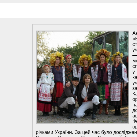
А
«
с
у
—
м
с
у
к
у
з
К
о
н
д
а
Ф
о
річками України. За цей час було досліджен