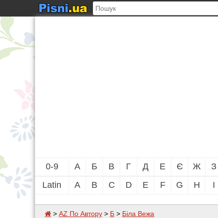
0-9
А
Б
В
Г
Д
Е
Є
Ж
З
Latin
A
B
C
D
E
F
G
H
I
>
AZ По Автору
>
Б
>
Біла Вежа