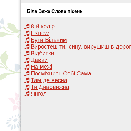
Біла Вежа Слова пісень
8-й колір
I Know
Бути Вільним
Виростеш ти, сину, вирушиш в дорог
Відбитки
Давай
На межі
Посміхнись Собі Сама
Там де весна
Ти Дивовижна
Янгол