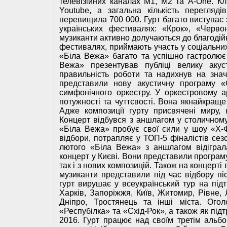
телевізійних каналах М1, М2 та A-One. Кл
Youtube, а загальна кількість перегляд
перевищила 700 000. Гурт багато виступає 
українських фестивалях: «Крок», «Черво
музиканти активно долучаються до благодійн
фестивалях, приймають участь у соціальних 
«Біла Вежа» багато та успішно гастролює 
Вежа» презентував публіці велику акус
правильність роботи та надихнув на знач
представили нову акустичну програму «
симфонічного оркестру. У оркестровому а
потужності та чуттєвості. Вона якнайкраще 
Адже композиції гурту присвячені миру, 
Концерт відбувся з аншлагом у столичному
«Біла Вежа» пробує свої сили у шоу «Х-Ф
відбори, потрапляє у ТОП-5 фіналістів сез
лютого «Біла Вежа» з аншлагом відіграл
концерт у Києві. Вони представили програму,
так і з нових композицій. Також на концерті
музиканти представили під час відбору пі
гурт вирушає у всеукраїнський тур на підт
Харків, Запоріжжя, Київ, Житомир, Рівне, Л
Дніпро, Тростянець та інші міста. Ого
«Респубілка» та «Схід-Рок», а також як під
2016. Гурт працює над своїм третім альбо