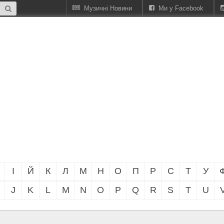
Музичні Новини
Ми у Facebook
І
Й
К
Л
М
Н
О
П
Р
С
Т
У
J
K
L
M
N
O
P
Q
R
S
T
U