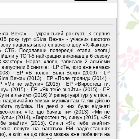
Біла Вежа» — український рок-гурт. З серпня
015 року гурт «Біла Вежа» - учасник шостого
езону національного співочого шоу «Х-Фактор»
а СТБ. Подолавши попередні етапи, хлопці
війшли у ТОП-5 найкращих виконавців 6 сезону
Х-Фактор». Наразі хлопці записали 2 альбоми
а випустили 6 синглів: · LP «Те, чого вже немає»
2008) · EP «В полоні Білої Вежі» (2009) · LP
Біла Вежа» (2013) · EP «Поле троянд» (2014) ·
P «Ми не забули» (2015) · EP «Виростеш ти,
ину» (2015) · EP «Як тебе знайти» (2015) · EP
Бути вільним» (2016) У репертуарі гурту є пісні,
кі надзвичайно близькі музикантам та які дійсно
юбить публіка. На деякі з них були відзняті
ідео-кліпи: «Те, що бачиш ти» (2013), «Ми не
абули» (2014), «Виростеш ти, сину» (2015), «Як
ебе знайти» (2015). Сингл «Як тебе знайти»
ожна почути на багатьох FM радіо-станціях
що), а кліп на цю пісню можна вже побачити на