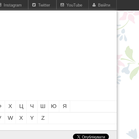
Instagram
Twitter
YouTube
Ввійти
Ф
Х
Ц
Ч
Ш
Ю
Я
V
W
X
Y
Z