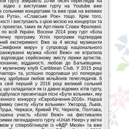
іпи гурту збирають 10-ки тисяч переглядів на
ів відео з виступами гурту на Youtube вже
з сольними концертами та вже грав на великих
на Рута», «Славське Рок» тощо. Крім того,
ості і виступають з цією місією на концертах та
проектах, таких як Арт-пікнік Слави Фролової.
по всій Україні. Восени 2014 року гурт «Біла
тичну програму. Успіх програми підтвердив
ний експеримент. Вже за 4 місяці музиканти
Симфонія миру» у супроводі національного
ранжуванні музика «Білої Вежі» не втратила
відповідає серйозному змісту лірики артистів.
коханню, відданості, любові до Батьківщини.
 музичному клубі Caribbean Club. У 2015 році
актор» та, успішно подолавши усі попередні
ону, здобувши любов мільйонів телеглядачів. 6
а свій перший у 2016 році великий сольний
 що складалася як із давно відомих хітів гурту,
 відбулася презентація пісні «Бути вільним», яку
сенного конкурсу «Євробачення-2016». Наразі
римку синглу «Бути вільним»: Ужгород, Львів,
уцьк, Черкаси, Кривий Ріг, Чернігів, Полтава,
лошена участь «Білої Вежі» на фестивалях
тримки легендарного гурту «Uriah Heep» у квітні
мом у співробітництві із «ФДР Мюзік» та вже