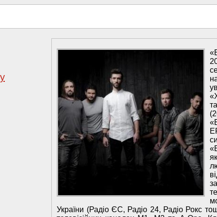
«
2
с
у
н
у
«
т
(
«
E
с
«
я
л
в
з
т
м
України (Радіо ЄС, Радіо 24, Радіо Рокс то