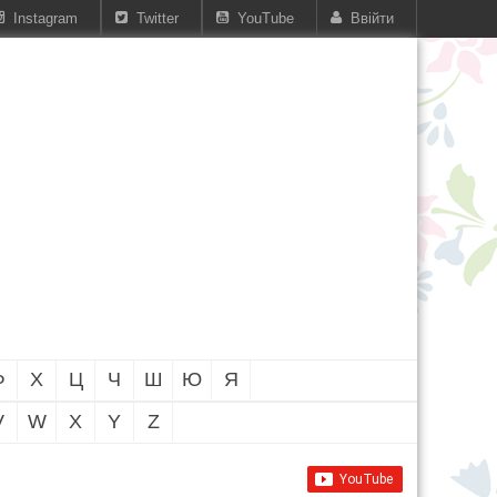
Instagram
Twitter
YouTube
Ввійти
Ф
Х
Ц
Ч
Ш
Ю
Я
V
W
X
Y
Z