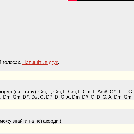
4 голосах.
Напишiть вiдгук
.
корди (на гітару): Gm, F, Gm, F, Gm, F, Gm, F, Am#, G#, F, F, G
A, Dm, Gm, D#, D#, C, D7, D, G, A, Dm, D#, C, D, G, A, Dm, Gm, D
можу знайти на неї акорди (