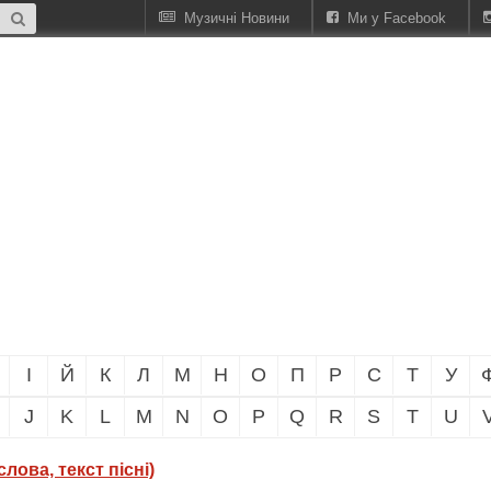
Музичні Новини
Ми у Facebook
І
Й
К
Л
М
Н
О
П
Р
С
Т
У
J
K
L
M
N
O
P
Q
R
S
T
U
лова, текст пісні)