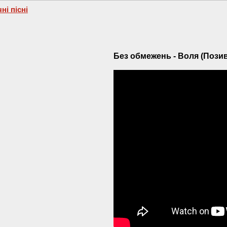
ні пісні
Без обмежень - Воля (Позив