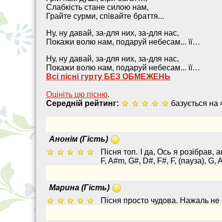
Слабкість стане силою нам,
Грайте сурми, співайте браття...
Ну, ну давай, за-для них, за-для нас,
Покажи волю нам, подаруй небесам... її…
Ну, ну давай, за-для них, за-для нас,
Покажи волю нам, подаруй небесам... її…
Всі пісні гурту БЕЗ ОБМЕЖЕНЬ
Оцініть цю пісню
.
Середній рейтинг:
базується на 
Анонім (Гість)
Пісня топ. І да, Ось я розібрав, а
F, A#m, G#, D#, F#, F, (пауза), G, 
Марина (Гість)
Пісня просто чудова. Нажаль не 