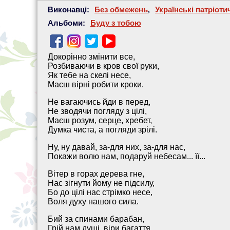
Виконавці:
Без обмежень
,
Українські патріотич
Альбоми:
Буду з тобою
Докорінно змінити все,
Розбиваючи в кров свої руки,
Як тебе на скелі несе,
Маєш вірні робити кроки.
Не вагаючись йди в перед,
Не зводячи погляду з цілі,
Маєш розум, серце, хребет,
Думка чиста, а погляди зрілі.
Ну, ну давай, за-для них, за-для нас,
Покажи волю нам, подаруй небесам... її...
Вітер в горах дерева гне,
Нас зігнути йому не підсилу,
Бо до цілі нас стрімко несе,
Воля духу нашого сила.
Бий за спинами барабан,
Грій нам душі, віри багаття,