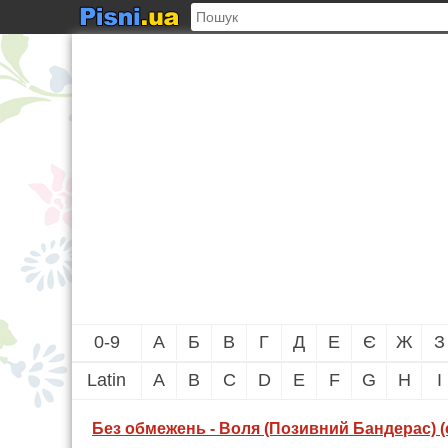
0-9
А
Б
В
Г
Д
Е
Є
Ж
З
Latin
A
B
C
D
E
F
G
H
I
Без обмежень - Воля (Позивний Бандерас) (с