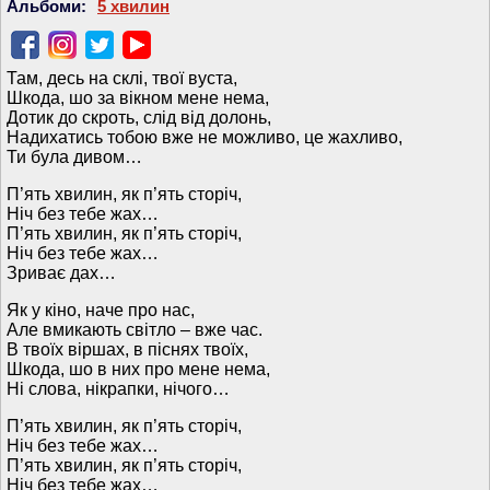
Альбоми:
5 хвилин
Там, десь на склі, твої вуста,
Шкода, шо за вікном мене нема,
Дотик до скроть, слід від долонь,
Надихатись тобою вже не можливо, це жахливо,
Ти була дивом…
П’ять хвилин, як п’ять сторіч,
Ніч без тебе жах…
П’ять хвилин, як п’ять сторіч,
Ніч без тебе жах…
Зриває дах…
Як у кіно, наче про нас,
Але вмикають світло – вже час.
В твоїх віршах, в піснях твоїх,
Шкода, шо в них про мене нема,
Ні слова, нікрапки, нічого…
П’ять хвилин, як п’ять сторіч,
Ніч без тебе жах…
П’ять хвилин, як п’ять сторіч,
Ніч без тебе жах…