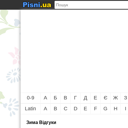
0-9
А
Б
В
Г
Д
Е
Є
Ж
З
Latin
A
B
C
D
E
F
G
H
I
Зима Вiдгуки