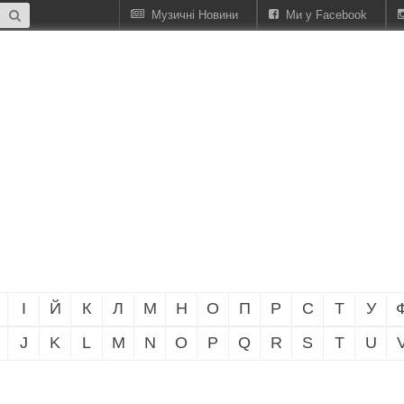
Музичні Новини
Ми у Facebook
І
Й
К
Л
М
Н
О
П
Р
С
Т
У
J
K
L
M
N
O
P
Q
R
S
T
U