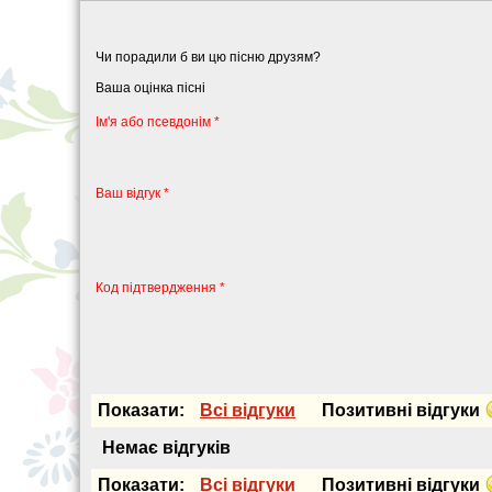
Чи порадили б ви цю пісню друзям?
Ваша оцінка пісні
Iм'я або псевдонiм *
Ваш відгук *
Код підтвердження *
Показати:
Всi вiдгуки
Позитивнi вiдгуки
Немає вiдгукiв
Показати:
Всi вiдгуки
Позитивнi вiдгуки