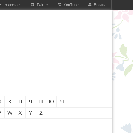
Instagram
Twitter
YouTube
Ввійти
Ф
Х
Ц
Ч
Ш
Ю
Я
V
W
X
Y
Z