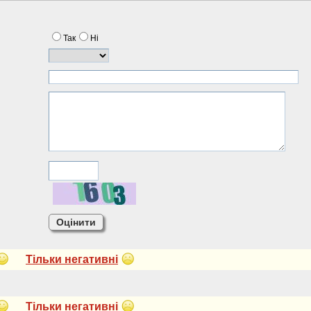
Так
Нi
Тiльки негативнi
Тiльки негативнi