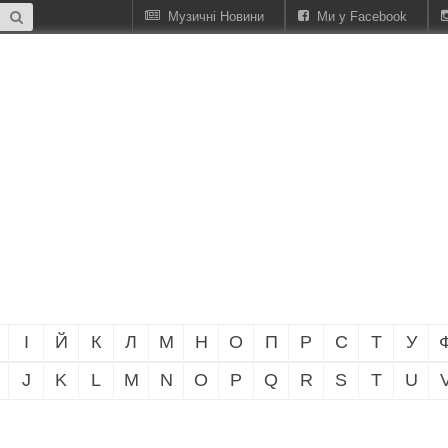
Музичні Новини
Ми у Facebook
І
Й
К
Л
М
Н
О
П
Р
С
Т
У
J
K
L
M
N
O
P
Q
R
S
T
U