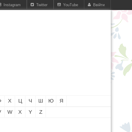
Instagram
Twitter
YouTube
Ввійти
Ф
Х
Ц
Ч
Ш
Ю
Я
V
W
X
Y
Z