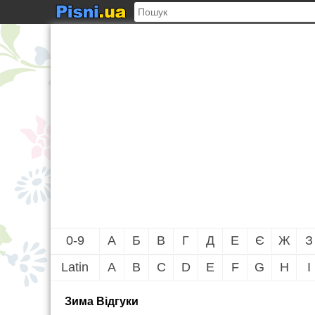
0-9
А
Б
В
Г
Д
Е
Є
Ж
З
Latin
A
B
C
D
E
F
G
H
I
Зима Вiдгуки