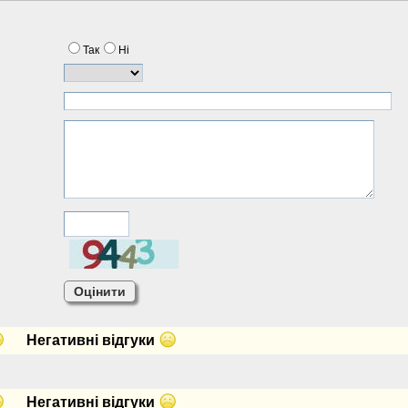
Так
Нi
Негативнi вiдгуки
Негативнi вiдгуки