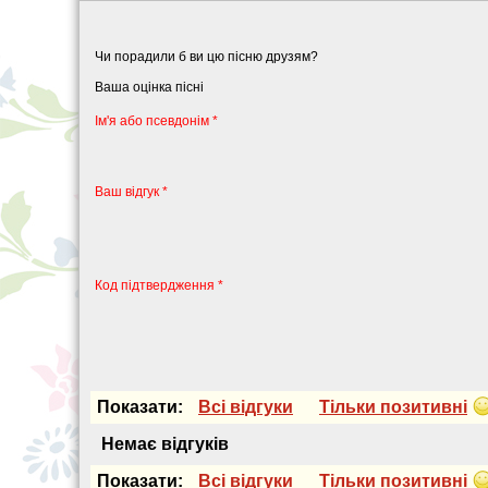
Чи порадили б ви цю пісню друзям?
Ваша оцінка пісні
Iм'я або псевдонiм *
Ваш відгук *
Код підтвердження *
Показати:
Всi вiдгуки
Тiльки позитивнi
Немає вiдгукiв
Показати:
Всi вiдгуки
Тiльки позитивнi