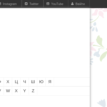
Instagram
Twitter
YouTube
Ввійти
Ф
Х
Ц
Ч
Ш
Ю
Я
V
W
X
Y
Z