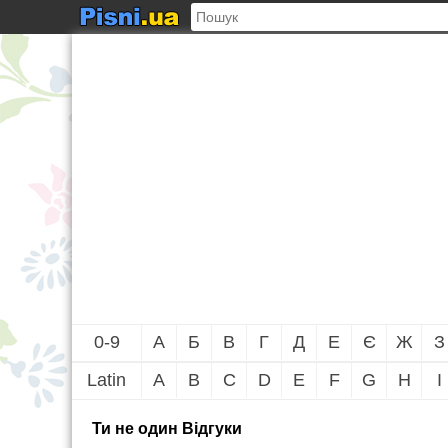
0-9
А
Б
В
Г
Д
Е
Є
Ж
З
Latin
A
B
C
D
E
F
G
H
I
Ти не один Вiдгуки