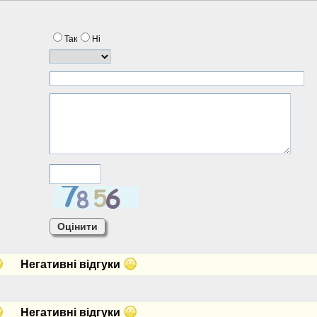
Так
Нi
Негативнi вiдгуки
Негативнi вiдгуки