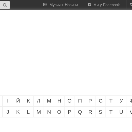
Музичні Новини
Ми у Facebook
І
Й
К
Л
М
Н
О
П
Р
С
Т
У
J
K
L
M
N
O
P
Q
R
S
T
U