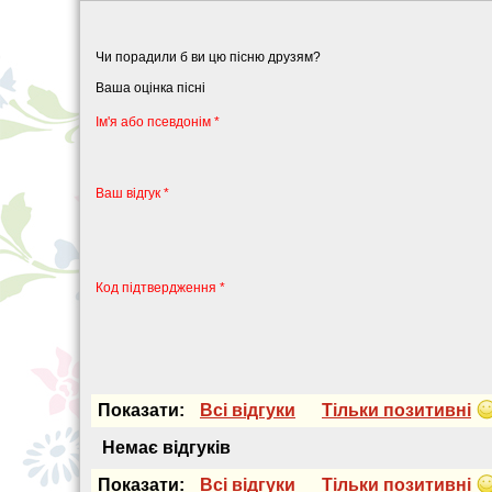
Чи порадили б ви цю пісню друзям?
Ваша оцінка пісні
Iм'я або псевдонiм *
Ваш відгук *
Код підтвердження *
Показати:
Всi вiдгуки
Тiльки позитивнi
Немає вiдгукiв
Показати:
Всi вiдгуки
Тiльки позитивнi