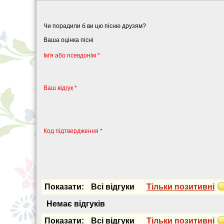
Чи порадили б ви цю пісню друзям?
Ваша оцінка пісні
Iм'я або псевдонiм *
Ваш відгук *
Код підтвердження *
Показати:
Всi вiдгуки
Тiльки позитивнi
Немає вiдгукiв
Показати:
Всi вiдгуки
Тiльки позитивнi