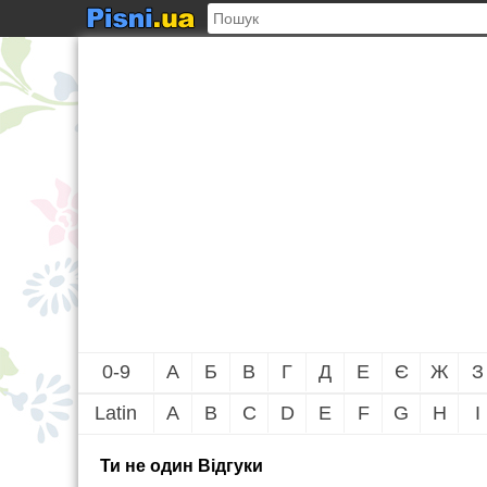
0-9
А
Б
В
Г
Д
Е
Є
Ж
З
Latin
A
B
C
D
E
F
G
H
I
Ти не один Вiдгуки