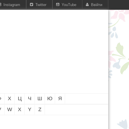
Instagram
Twitter
YouTube
Ввійти
Ф
Х
Ц
Ч
Ш
Ю
Я
V
W
X
Y
Z