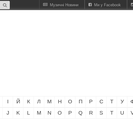
Музичні Новини
Ми у Facebook
І
Й
К
Л
М
Н
О
П
Р
С
Т
У
J
K
L
M
N
O
P
Q
R
S
T
U