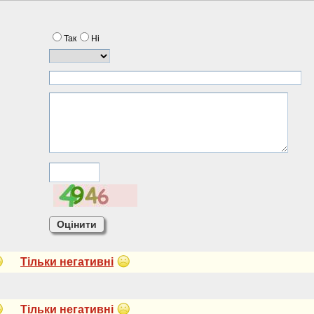
Так
Нi
Тiльки негативнi
Тiльки негативнi